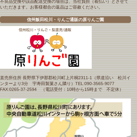
不良品交換や誤品配送交換の場合は、当社負担（着払い）とさせて
いただきます。お客様都合の返品はご容赦ください。
信州飯田松川・りんご通販の原りんご園
直売所住所 長野県下伊那郡松川町上片桐2311-1（県道沿い 松川イ
ンターより3分 宇寿田製菓さん隣り）TEL:090-3565-9077
FAX:0265-37-2594 （電話受付：10時から15時まで 不定休）