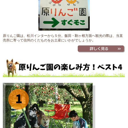
原りんご園は、松川インターから５分。飯田・駒ヶ根方面へ観光の際は、当直
売所に寄って信州のくだものをお土産にいかがでしょうか。