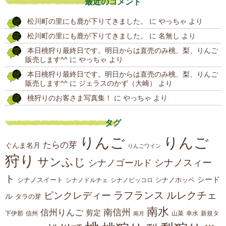
最近のコメント
の
松川町の里にも鹿が下りてきました。
に
やっちゃ
より
投
松川町の里にも鹿が下りてきました。
に
名無し
より
稿
本日桃狩り最終日です。明日からは直売のみ桃、梨、りんご
販売します^^
に
やっちゃ
より
本日桃狩り最終日です。明日からは直売のみ桃、梨、りんご
販売します^^
に
ジェラスのかず（大崎）
より
桃狩りのお客さま写真集！
に
やっちゃ
より
タグ
りんご
りんご
たらの芽
ぐんま名月
りんごワイン
狩り
サンふじ
シナノスィー
シナノゴールド
ト
シード
シナノスイート
シナノホッペ
シナノドルチェ
シナノピッコロ
ラフランス
ルレクチェ
ピンクレディー
ル
タラの芽
南水
南信州
信州りんご
剪定
下伊那
山菜
信州
南月
幸水
新規タ