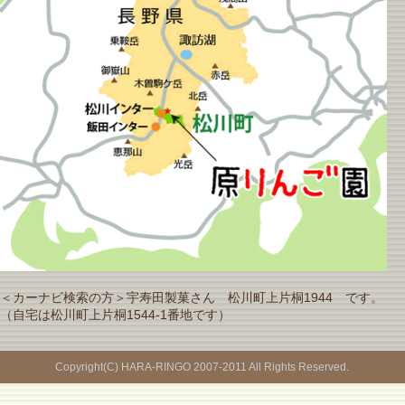
＜カーナビ検索の方＞宇寿田製菓さん 松川町上片桐1944 です。
（自宅は松川町上片桐1544-1番地です）
Copyright(C) HARA-RINGO 2007-2011 All Rights Reserved.