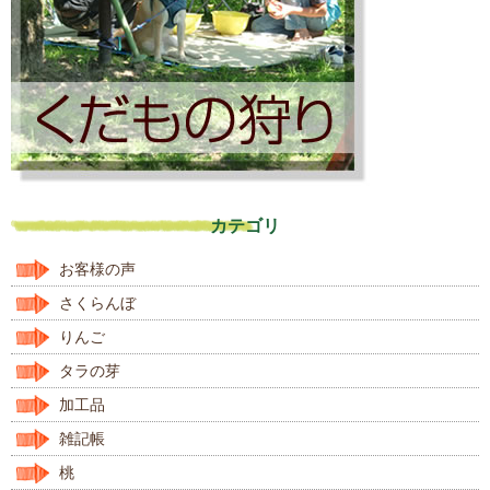
カテゴリ
お客様の声
さくらんぼ
りんご
タラの芽
加工品
雑記帳
桃