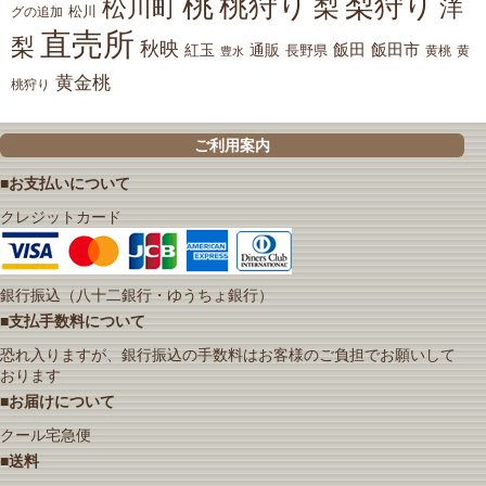
桃
桃狩り
梨狩り
梨
松川町
洋
松川
グの追加
直売所
梨
秋映
紅玉
通販
飯田
飯田市
長野県
黄
豊水
黄桃
黄金桃
桃狩り
ご利用案内
■お支払いについて
クレジットカード
銀行振込（八十二銀行・ゆうちょ銀行）
■支払手数料について
恐れ入りますが、銀行振込の手数料はお客様のご負担でお願いして
おります
■お届けについて
クール宅急便
■送料