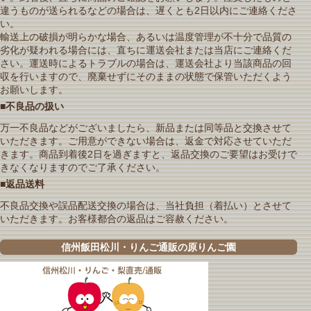
違うものが送られるなどの場合は、遅くとも2日以内にご連絡くださ
い。
輸送上の破損が明らかな場合、あるいは温度管理が不十分で品質の
劣化が疑われる場合には、直ちに運送会社または当店にご連絡くだ
さい。運送時によるトラブルの場合は、運送会社より当該商品の回
収を行いますので、廃棄せずにそのままの状態で保管いただくよう
お願いします。
■不良品の扱い
万一不良品などがございましたら、新品または同等品と交換させて
いただきます。ご用意ができない場合は、返金で対応させていただ
きます。商品到着後2日を過ぎますと、返品交換のご要望はお受けで
きなくなりますのでご了承ください。
■返品送料
不良品交換や誤品配送交換の場合は、当社負担（着払い）とさせて
いただきます。お客様都合の返品はご容赦ください。
信州飯田松川・りんご通販の原りんご園