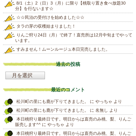
8/1（土）2（日）3（月）に限り【桃取り置き食べ放題30
分】を行ないます☆
☆☆民泊の受付けを始めました☆☆
タラの芽の収穫始まりました！
りんご狩り24日（月）で終了！直売所は12月中旬までやって
います。
すみません！ムーンルージュ本日完売しました。
過去の投稿
過
去
最近のコメント
の
松川町の里にも鹿が下りてきました。
に
やっちゃ
より
投
松川町の里にも鹿が下りてきました。
に
名無し
より
稿
本日桃狩り最終日です。明日からは直売のみ桃、梨、りんご
販売します^^
に
やっちゃ
より
本日桃狩り最終日です。明日からは直売のみ桃、梨、りんご