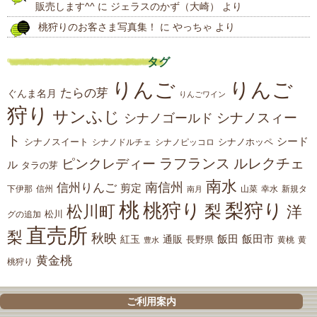
販売します^^
に
ジェラスのかず（大崎）
より
桃狩りのお客さま写真集！
に
やっちゃ
より
タグ
りんご
りんご
たらの芽
ぐんま名月
りんごワイン
狩り
サンふじ
シナノスィー
シナノゴールド
ト
シード
シナノスイート
シナノホッペ
シナノドルチェ
シナノピッコロ
ラフランス
ルレクチェ
ピンクレディー
ル
タラの芽
南水
南信州
信州りんご
剪定
下伊那
山菜
信州
南月
幸水
新規タ
桃
桃狩り
梨狩り
梨
松川町
洋
松川
グの追加
直売所
梨
秋映
紅玉
通販
飯田
飯田市
長野県
黄
豊水
黄桃
黄金桃
桃狩り
ご利用案内