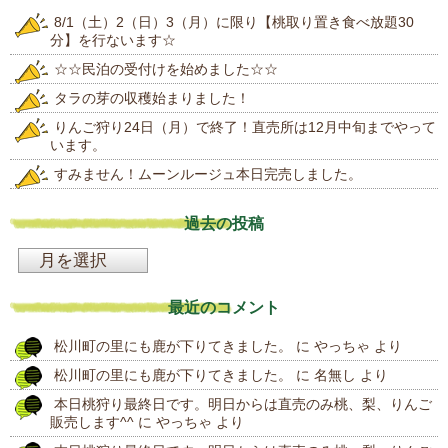
8/1（土）2（日）3（月）に限り【桃取り置き食べ放題30
分】を行ないます☆
☆☆民泊の受付けを始めました☆☆
タラの芽の収穫始まりました！
りんご狩り24日（月）で終了！直売所は12月中旬までやって
います。
すみません！ムーンルージュ本日完売しました。
過去の投稿
過
去
最近のコメント
の
松川町の里にも鹿が下りてきました。
に
やっちゃ
より
投
松川町の里にも鹿が下りてきました。
に
名無し
より
稿
本日桃狩り最終日です。明日からは直売のみ桃、梨、りんご
販売します^^
に
やっちゃ
より