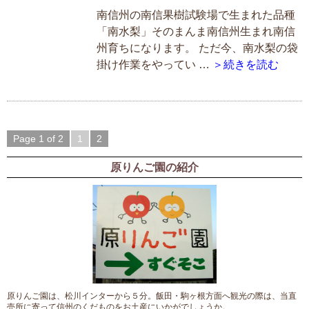
南信州の南信果樹試験場で生まれた品種
「南水梨」そのまんま南信州生まれ南信
州育ちになります。 ただ今、南水梨の袋
掛け作業をやってい …
＞続きを読む
Page 1 of 2
1
2
原りんご園の紹介
原りんご園は、松川インターから５分。飯田・駒ヶ根方面へ観光の際は、当直
売所に寄って信州のくだものをお土産にいかがでしょうか。