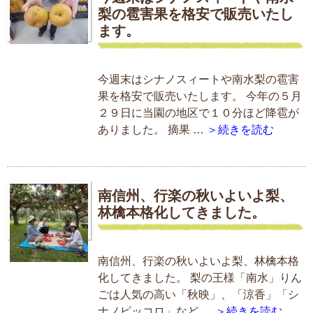
梨の雹害果を格安で販売いたし
ます。
今週末はシナノスィートや南水梨の雹害
果を格安で販売いたします。 今年の５月
２９日に当園の地区で１０分ほど降雹が
ありました。 摘果 …
＞続きを読む
南信州、行楽の秋いよいよ梨、
林檎本格化してきました。
南信州、行楽の秋いよいよ梨、林檎本格
化してきました。 梨の王様「南水」りん
ごは人気の高い「秋映」、「涼香」「シ
ナノピッコロ」など …
＞続きを読む