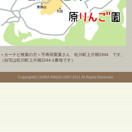
＜カーナビ検索の方＞宇寿田製菓さん 松川町上片桐1944 です。
（自宅は松川町上片桐1544-1番地です）
Copyright(C) HARA-RINGO 2007-2011 All Rights Reserved.