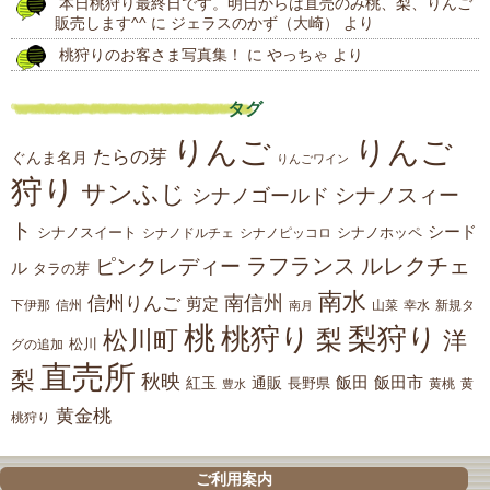
本日桃狩り最終日です。明日からは直売のみ桃、梨、りんご
販売します^^
に
ジェラスのかず（大崎）
より
桃狩りのお客さま写真集！
に
やっちゃ
より
タグ
りんご
りんご
たらの芽
ぐんま名月
りんごワイン
狩り
サンふじ
シナノスィー
シナノゴールド
ト
シード
シナノスイート
シナノホッペ
シナノドルチェ
シナノピッコロ
ラフランス
ルレクチェ
ピンクレディー
ル
タラの芽
南水
南信州
信州りんご
剪定
下伊那
山菜
信州
南月
幸水
新規タ
桃
桃狩り
梨狩り
梨
松川町
洋
松川
グの追加
直売所
梨
秋映
紅玉
通販
飯田
飯田市
長野県
黄
豊水
黄桃
黄金桃
桃狩り
ご利用案内