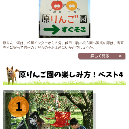
原りんご園は、松川インターから５分。飯田・駒ヶ根方面へ観光の際は、当直
売所に寄って信州のくだものをお土産にいかがでしょうか。