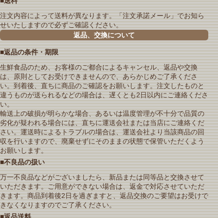
■送料
注文内容によって送料が異なります。「注文承諾メール」でお知ら
せいたしますので必ずご確認ください。
返品、交換について
■返品の条件・期限
生鮮食品のため、お客様のご都合によるキャンセル、返品や交換
は、原則としてお受けできませんので、あらかじめご了承くださ
い。到着後、直ちに商品のご確認をお願いします。注文したものと
違うものが送られるなどの場合は、遅くとも2日以内にご連絡くださ
い。
輸送上の破損が明らかな場合、あるいは温度管理が不十分で品質の
劣化が疑われる場合には、直ちに運送会社または当店にご連絡くだ
さい。運送時によるトラブルの場合は、運送会社より当該商品の回
収を行いますので、廃棄せずにそのままの状態で保管いただくよう
お願いします。
■不良品の扱い
万一不良品などがございましたら、新品または同等品と交換させて
いただきます。ご用意ができない場合は、返金で対応させていただ
きます。商品到着後2日を過ぎますと、返品交換のご要望はお受けで
きなくなりますのでご了承ください。
■返品送料