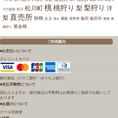
桃
桃狩り
梨狩り
梨
松川町
洋
松川
グの追加
直売所
梨
秋映
紅玉
通販
飯田
飯田市
長野県
黄
豊水
黄桃
黄金桃
桃狩り
ご利用案内
■お支払いについて
クレジットカード
銀行振込（八十二銀行・ゆうちょ銀行）
■支払手数料について
恐れ入りますが、銀行振込の手数料はお客様のご負担でお願いして
おります
■お届けについて
クール宅急便