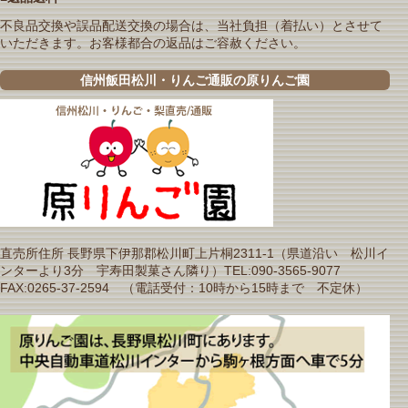
不良品交換や誤品配送交換の場合は、当社負担（着払い）とさせて
いただきます。お客様都合の返品はご容赦ください。
信州飯田松川・りんご通販の原りんご園
直売所住所 長野県下伊那郡松川町上片桐2311-1（県道沿い 松川イ
ンターより3分 宇寿田製菓さん隣り）TEL:090-3565-9077
FAX:0265-37-2594 （電話受付：10時から15時まで 不定休）