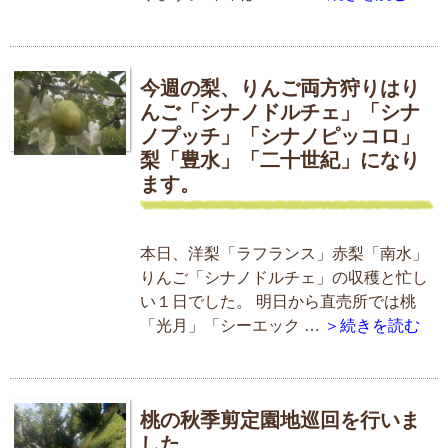
今週の梨、りんご両方狩りはり
んご「シナノドルチェ」「シナ
ノプッチ」「シナノピッコロ」
梨「豊水」「二十世紀」になり
ます。
本日、洋梨「ラフランス」赤梨「南水」
りんご「シナノドルチェ」の収穫と忙し
い１日でした。 明日から直売所では桃
「光月」「シーエック …
＞続きを読む
桃の秋季剪定園地巡回を行いま
した。