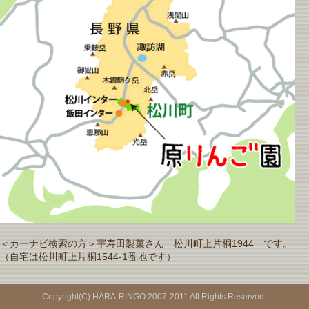
＜カーナビ検索の方＞宇寿田製菓さん 松川町上片桐1944 です。
（自宅は松川町上片桐1544-1番地です）
Copyright(C) HARA-RINGO 2007-2011 All Rights Reserved.