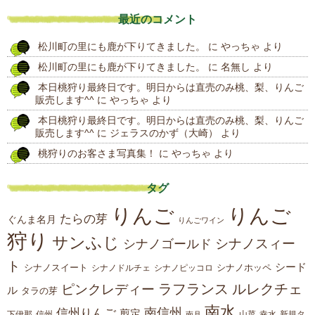
去
最近のコメント
の
松川町の里にも鹿が下りてきました。
に
やっちゃ
より
投
松川町の里にも鹿が下りてきました。
に
名無し
より
稿
本日桃狩り最終日です。明日からは直売のみ桃、梨、りんご
販売します^^
に
やっちゃ
より
本日桃狩り最終日です。明日からは直売のみ桃、梨、りんご
販売します^^
に
ジェラスのかず（大崎）
より
桃狩りのお客さま写真集！
に
やっちゃ
より
タグ
りんご
りんご
たらの芽
ぐんま名月
りんごワイン
狩り
サンふじ
シナノスィー
シナノゴールド
ト
シード
シナノスイート
シナノホッペ
シナノドルチェ
シナノピッコロ
ラフランス
ルレクチェ
ピンクレディー
ル
タラの芽
南水
南信州
信州りんご
剪定
下伊那
山菜
信州
南月
幸水
新規タ