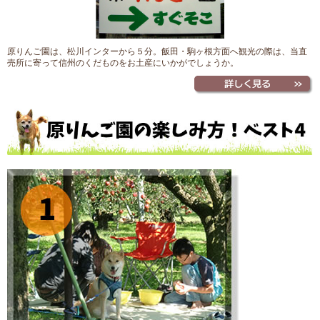
原りんご園は、松川インターから５分。飯田・駒ヶ根方面へ観光の際は、当直
売所に寄って信州のくだものをお土産にいかがでしょうか。