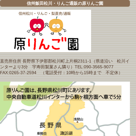
信州飯田松川・りんご通販の原りんご園
直売所住所 長野県下伊那郡松川町上片桐2311-1（県道沿い 松川イ
ンターより3分 宇寿田製菓さん隣り）TEL:090-3565-9077
FAX:0265-37-2594 （電話受付：10時から15時まで 不定休）