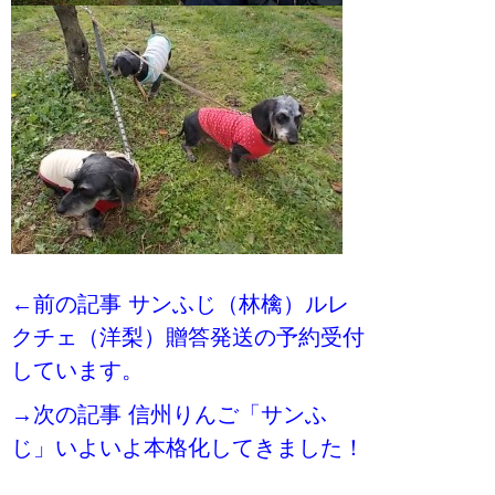
←前の記事 サンふじ（林檎）ルレ
クチェ（洋梨）贈答発送の予約受付
しています。
→次の記事 信州りんご「サンふ
じ」いよいよ本格化してきました！