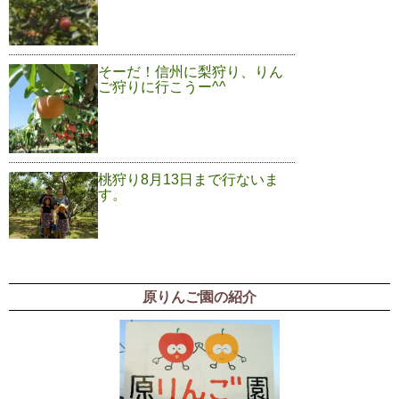
そーだ！信州に梨狩り、りん
ご狩りに行こうー^^
桃狩り8月13日まで行ないま
す。
原りんご園の紹介