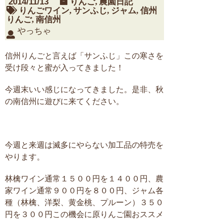
2014/11/13
りんご
,
農園日記
りんごワイン
,
サンふじ
,
ジャム
,
信州
りんご
,
南信州
やっちゃ
信州りんごと言えば「サンふじ」この寒さを
受け段々と蜜が入ってきました！
今週末いい感じになってきました。是非、秋
の南信州に遊びに来てください。
今週と来週は滅多にやらない加工品の特売を
やります。
林檎ワイン通常１５００円を１４００円、農
家ワイン通常９００円を８００円、ジャム各
種（林檎、洋梨、黄金桃、プルーン）３５０
円を３００円この機会に原りんご園おススメ