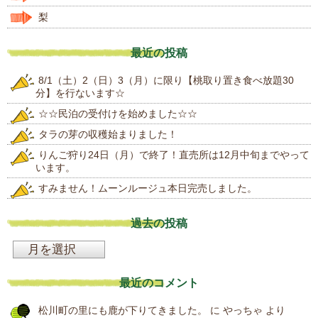
梨
最近の投稿
8/1（土）2（日）3（月）に限り【桃取り置き食べ放題30
分】を行ないます☆
☆☆民泊の受付けを始めました☆☆
タラの芽の収穫始まりました！
りんご狩り24日（月）で終了！直売所は12月中旬までやって
います。
すみません！ムーンルージュ本日完売しました。
過去の投稿
過
去
最近のコメント
の
松川町の里にも鹿が下りてきました。
に
やっちゃ
より
投