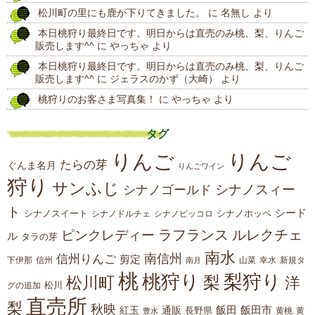
松川町の里にも鹿が下りてきました。
に
名無し
より
稿
本日桃狩り最終日です。明日からは直売のみ桃、梨、りんご
販売します^^
に
やっちゃ
より
本日桃狩り最終日です。明日からは直売のみ桃、梨、りんご
販売します^^
に
ジェラスのかず（大崎）
より
桃狩りのお客さま写真集！
に
やっちゃ
より
タグ
りんご
りんご
たらの芽
ぐんま名月
りんごワイン
狩り
サンふじ
シナノスィー
シナノゴールド
ト
シード
シナノスイート
シナノホッペ
シナノドルチェ
シナノピッコロ
ラフランス
ルレクチェ
ピンクレディー
ル
タラの芽
南水
南信州
信州りんご
剪定
下伊那
山菜
信州
南月
幸水
新規タ
桃
桃狩り
梨狩り
梨
松川町
洋
松川
グの追加
直売所
梨
秋映
紅玉
通販
飯田
飯田市
長野県
黄
豊水
黄桃