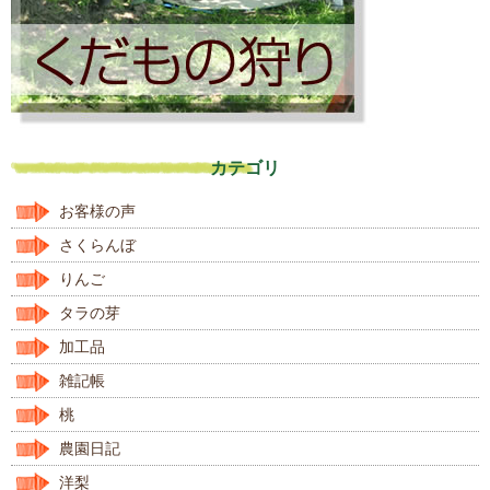
カテゴリ
お客様の声
さくらんぼ
りんご
タラの芽
加工品
雑記帳
桃
農園日記
洋梨