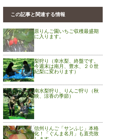
この記事と関連する情報
原りんご園いちご収穫最盛期
に入ります。
梨狩り（幸水梨、終盤です。
今週末は南月、豊水、２０世
紀梨に変わります）
南水梨狩り、りんご狩り（秋
映、涼香の季節）
信州りんご「サンふじ」本格
化！「ぐんま名月」も直売致
します。