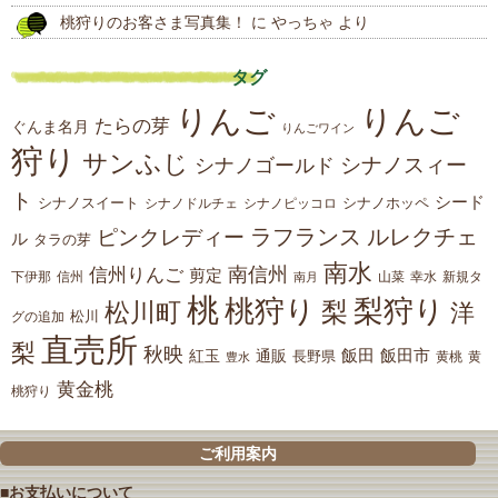
桃狩りのお客さま写真集！
に
やっちゃ
より
タグ
りんご
りんご
たらの芽
ぐんま名月
りんごワイン
狩り
サンふじ
シナノスィー
シナノゴールド
ト
シード
シナノスイート
シナノホッペ
シナノドルチェ
シナノピッコロ
ラフランス
ルレクチェ
ピンクレディー
ル
タラの芽
南水
南信州
信州りんご
剪定
下伊那
山菜
信州
南月
幸水
新規タ
桃
桃狩り
梨狩り
梨
松川町
洋
松川
グの追加
直売所
梨
秋映
紅玉
通販
飯田
飯田市
長野県
黄
豊水
黄桃
黄金桃
桃狩り
ご利用案内
■お支払いについて