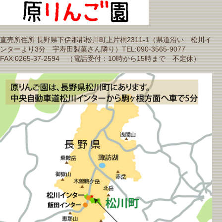
直売所住所 長野県下伊那郡松川町上片桐2311-1（県道沿い 松川イ
ンターより3分 宇寿田製菓さん隣り）TEL:090-3565-9077
FAX:0265-37-2594 （電話受付：10時から15時まで 不定休）