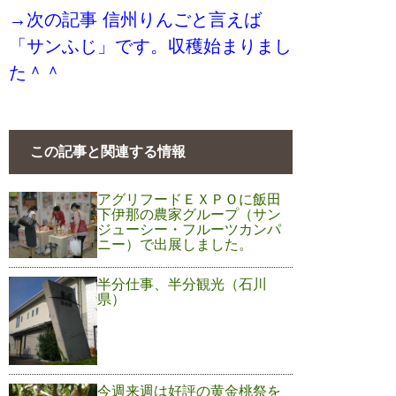
→次の記事 信州りんごと言えば
「サンふじ」です。収穫始まりまし
た＾＾
この記事と関連する情報
アグリフードＥＸＰＯに飯田
下伊那の農家グループ（サン
ジューシー・フルーツカンパ
ニー）で出展しました。
半分仕事、半分観光（石川
県）
今週来週は好評の黄金桃祭を