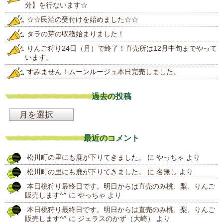
分】を行ないます☆
☆☆民泊の受付けを始めました☆☆
タラの芽の収穫始まりました！
りんご狩り24日（月）で終了！直売所は12月中旬までやって
います。
すみません！ムーンルージュ本日完売しました。
過去の投稿
過
去
最近のコメント
の
松川町の里にも鹿が下りてきました。
に
やっちゃ
より
投
松川町の里にも鹿が下りてきました。
に
名無し
より
稿
本日桃狩り最終日です。明日からは直売のみ桃、梨、りんご
販売します^^
に
やっちゃ
より
本日桃狩り最終日です。明日からは直売のみ桃、梨、りんご
販売します^^
に
ジェラスのかず（大崎）
より