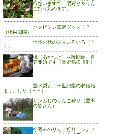
行ないます^^ 梨狩り＆りん
ご狩り始めます。
ハクビシン撃退グッズ！？
（桃果樹園）
信州の秋の味覚いろいろ（＾
＾）
桃（あかつき）収穫開始 直
売開始です（長野県松川町）
豊水梨と二十世紀梨の収穫始
まりました（＾＾）
サンふじのりんご狩り（豊田
の皆さん）
今週末のりんご狩り「シナノ