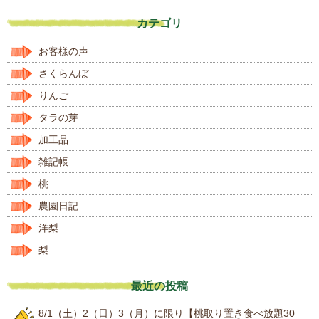
カテゴリ
お客様の声
さくらんぼ
りんご
タラの芽
加工品
雑記帳
桃
農園日記
洋梨
梨
最近の投稿
8/1（土）2（日）3（月）に限り【桃取り置き食べ放題30