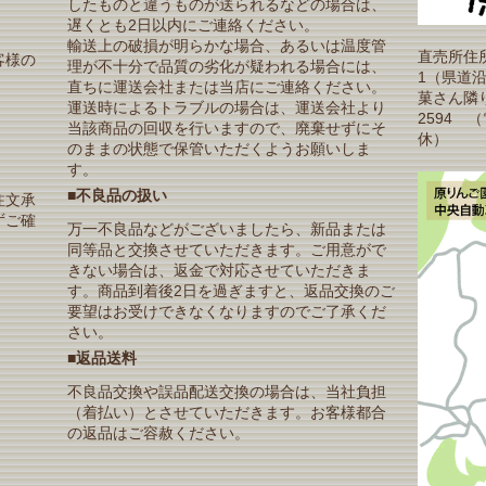
したものと違うものが送られるなどの場合は、
遅くとも2日以内にご連絡ください。
輸送上の破損が明らかな場合、あるいは温度管
直売所住所
客様の
理が不十分で品質の劣化が疑われる場合には、
1（県道
直ちに運送会社または当店にご連絡ください。
菓さん隣り）T
運送時によるトラブルの場合は、運送会社より
2594 
当該商品の回収を行いますので、廃棄せずにそ
休）
のままの状態で保管いただくようお願いしま
す。
■不良品の扱い
注文承
ずご確
万一不良品などがございましたら、新品または
同等品と交換させていただきます。ご用意がで
きない場合は、返金で対応させていただきま
す。商品到着後2日を過ぎますと、返品交換のご
要望はお受けできなくなりますのでご了承くだ
さい。
■返品送料
不良品交換や誤品配送交換の場合は、当社負担
（着払い）とさせていただきます。お客様都合
の返品はご容赦ください。