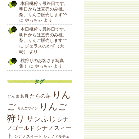
本日桃狩り最終日です。
明日からは直売のみ桃、
梨、りんご販売します^^
に
やっちゃ
より
本日桃狩り最終日です。
明日からは直売のみ桃、
梨、りんご販売します^^
に
ジェラスのかず（大
崎）
より
桃狩りのお客さま写真
集！
に
やっちゃ
より
タグ
りん
たらの芽
ぐんま名月
りんご
ご
りんごワイン
狩り
サンふじ
シナ
シナノスィー
ノゴールド
ト
シナノスイート
シナノドルチェ