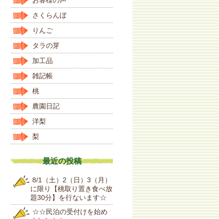
さくらんぼ
りんご
タラの芽
加工品
雑記帳
桃
農園日記
洋梨
梨
最近の投稿
8/1（土）2（日）3（月）
に限り【桃取り置き食べ放
題30分】を行ないます☆
☆☆民泊の受付けを始め