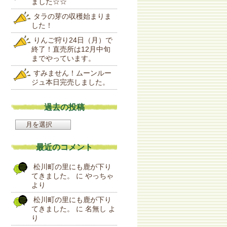
ました☆☆
タラの芽の収穫始まりま
した！
りんご狩り24日（月）で
終了！直売所は12月中旬
までやっています。
すみません！ムーンルー
ジュ本日完売しました。
過去の投稿
過
去
の
最近のコメント
投
稿
松川町の里にも鹿が下り
てきました。
に
やっちゃ
より
松川町の里にも鹿が下り
てきました。
に
名無し
よ
り