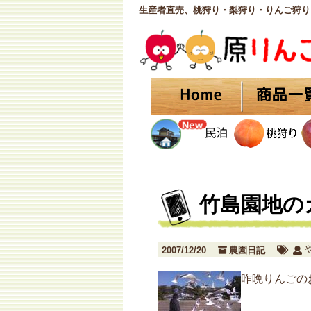
生産者直売、桃狩り・梨狩り・りんご狩り
竹島園地の
2007/12/20
農園日記
昨晩りんごの