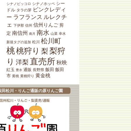
シー
シナノホッペ
シナノピッコロ
ピンクレディ
ドル
タラの芽
ラフランス
ルレクチ
ー
ェ
信州りんご
剪
下伊那
信州
南水
南信州
定
山菜
南月
幸水
松川町
松川
新規タグの追加
桃
桃狩り
梨狩
梨
直売所
り
洋梨
秋映
紅玉
通販
飯田
飯田
長野県
豊水
黄金桃
市
黄桃狩り
黄桃
飯田松川・りんご通販の原りんご園