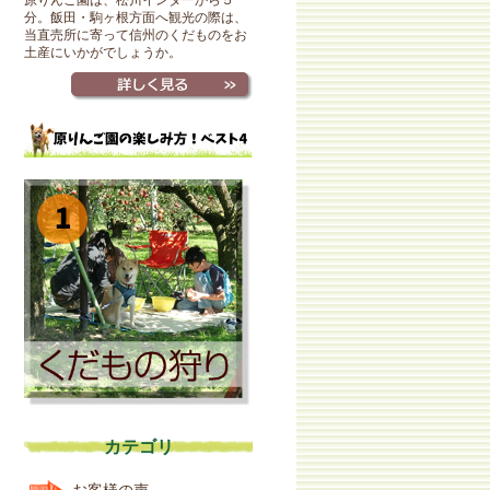
原りんご園は、松川インターから５
分。飯田・駒ヶ根方面へ観光の際は、
当直売所に寄って信州のくだものをお
土産にいかがでしょうか。
カテゴリ
お客様の声