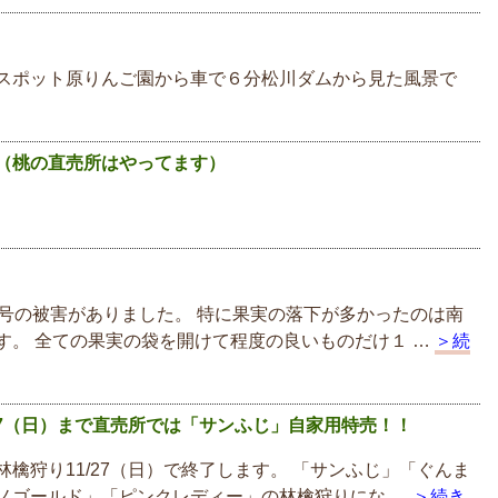
スポット原りんご園から車で６分松川ダムから見た風景で
（桃の直売所はやってます）
8号の被害がありました。 特に果実の落下が多かったのは南
す。 全ての果実の袋を開けて程度の良いものだけ１ …
＞続
/27（日）まで直売所では「サンふじ」自家用特売！！
林檎狩り11/27（日）で終了します。 「サンふじ」「ぐんま
ノゴールド」「ピンクレディー」の林檎狩りにな …
＞続き