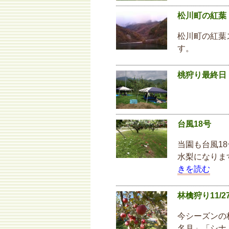
松川町の紅葉
松川町の紅葉
す。
桃狩り最終日
台風18号
当園も台風1
水梨になりま
きを読む
林檎狩り11
今シーズンの
名月」「シナ