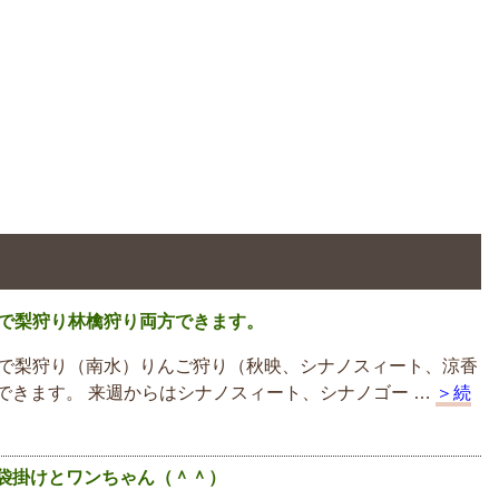
まで梨狩り林檎狩り両方できます。
まで梨狩り（南水）りんご狩り（秋映、シナノスィート、涼香
できます。 来週からはシナノスィート、シナノゴー …
＞続
袋掛けとワンちゃん（＾＾）