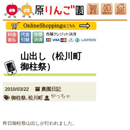
山出し（松川町
御柱祭）
2010/03/22
農園日記
やっちゃ
御柱祭
,
松川町
昨日御柱祭山出しが行われました。