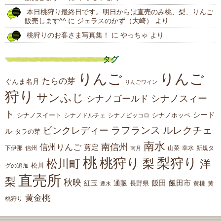
本日桃狩り最終日です。明日からは直売のみ桃、梨、りんご
販売します^^
に
ジェラスのかず（大崎）
より
桃狩りのお客さま写真集！
に
やっちゃ
より
タグ
りんご
りんご
たらの芽
ぐんま名月
りんごワイン
狩り
サンふじ
シナノスィー
シナノゴールド
ト
シード
シナノスイート
シナノホッペ
シナノドルチェ
シナノピッコロ
ラフランス
ルレクチェ
ピンクレディー
ル
タラの芽
南水
南信州
信州りんご
剪定
下伊那
山菜
信州
南月
幸水
新規タ
桃
桃狩り
梨狩り
梨
松川町
洋
松川
グの追加
直売所
梨
秋映
紅玉
通販
飯田
飯田市
長野県
黄
豊水
黄桃
黄金桃
桃狩り