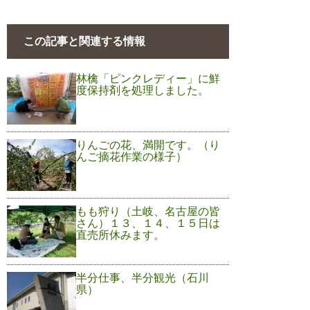
この記事と関連する情報
林檎「ピンクレディー」に鮮
度保持剤を処理しました。
りんごの花、満開です。（り
んご摘花作業の様子）
もも狩り（土岐、名古屋の皆
さん）１３、１４、１５日は
直売所休みます。
半分仕事、半分観光（石川
県）