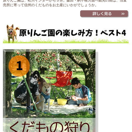
原りんご園は、松川インターから５分。飯田・駒ヶ根方面へ観光の際は、当直
売所に寄って信州のくだものをお土産にいかがでしょうか。