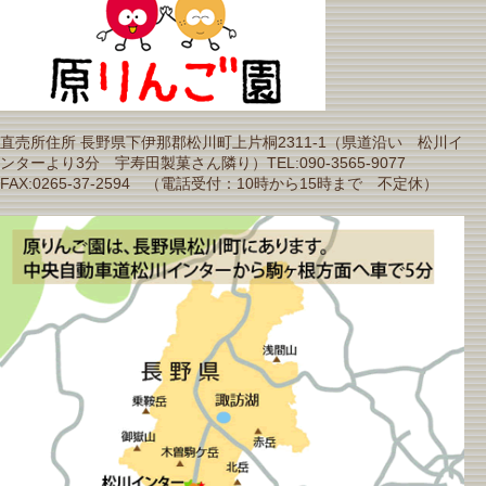
直売所住所 長野県下伊那郡松川町上片桐2311-1（県道沿い 松川イ
ンターより3分 宇寿田製菓さん隣り）TEL:090-3565-9077
FAX:0265-37-2594 （電話受付：10時から15時まで 不定休）