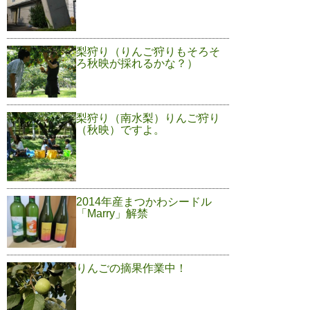
梨狩り（りんご狩りもそろそ
ろ秋映が採れるかな？）
梨狩り（南水梨）りんご狩り
（秋映）ですよ。
2014年産まつかわシードル
「Marry」解禁
りんごの摘果作業中！