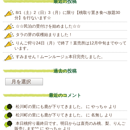
最近の投稿
8/1（土）2（日）3（月）に限り【桃取り置き食べ放題30
分】を行ないます☆
☆☆民泊の受付けを始めました☆☆
タラの芽の収穫始まりました！
りんご狩り24日（月）で終了！直売所は12月中旬までやって
います。
すみません！ムーンルージュ本日完売しました。
過去の投稿
過
去
最近のコメント
の
松川町の里にも鹿が下りてきました。
に
やっちゃ
より
投
松川町の里にも鹿が下りてきました。
に
名無し
より
稿
本日桃狩り最終日です。明日からは直売のみ桃、梨、りんご
販売します^^
に
やっちゃ
より