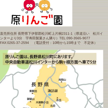
直売所住所 長野県下伊那郡松川町上片桐2311-1（県道沿い 松川イ
ンターより3分 宇寿田製菓さん隣り）TEL:090-3565-9077
FAX:0265-37-2594 （電話受付：10時から15時まで 不定休）