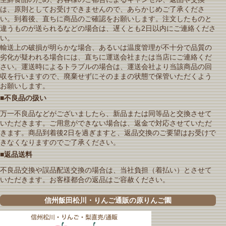
は、原則としてお受けできませんので、あらかじめご了承くださ
い。到着後、直ちに商品のご確認をお願いします。注文したものと
違うものが送られるなどの場合は、遅くとも2日以内にご連絡くださ
い。
輸送上の破損が明らかな場合、あるいは温度管理が不十分で品質の
劣化が疑われる場合には、直ちに運送会社または当店にご連絡くだ
さい。運送時によるトラブルの場合は、運送会社より当該商品の回
収を行いますので、廃棄せずにそのままの状態で保管いただくよう
お願いします。
■不良品の扱い
万一不良品などがございましたら、新品または同等品と交換させて
いただきます。ご用意ができない場合は、返金で対応させていただ
きます。商品到着後2日を過ぎますと、返品交換のご要望はお受けで
きなくなりますのでご了承ください。
■返品送料
不良品交換や誤品配送交換の場合は、当社負担（着払い）とさせて
いただきます。お客様都合の返品はご容赦ください。
信州飯田松川・りんご通販の原りんご園