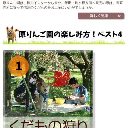
原りんご園は、松川インターから５分。飯田・駒ヶ根方面へ観光の際は、当直
売所に寄って信州のくだものをお土産にいかがでしょうか。