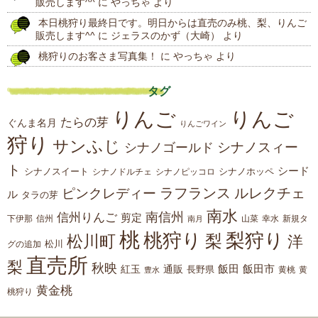
販売します^^
に
やっちゃ
より
本日桃狩り最終日です。明日からは直売のみ桃、梨、りんご
販売します^^
に
ジェラスのかず（大崎）
より
桃狩りのお客さま写真集！
に
やっちゃ
より
タグ
りんご
りんご
たらの芽
ぐんま名月
りんごワイン
狩り
サンふじ
シナノスィー
シナノゴールド
ト
シード
シナノスイート
シナノホッペ
シナノドルチェ
シナノピッコロ
ラフランス
ルレクチェ
ピンクレディー
ル
タラの芽
南水
南信州
信州りんご
剪定
下伊那
山菜
信州
南月
幸水
新規タ
桃
桃狩り
梨狩り
梨
松川町
洋
松川
グの追加
直売所
梨
秋映
紅玉
通販
飯田
飯田市
長野県
黄
豊水
黄桃
黄金桃
桃狩り