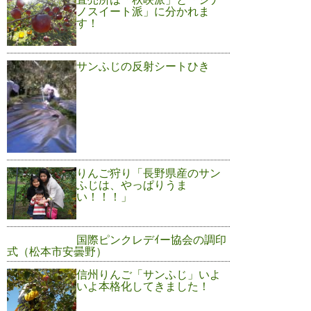
ノスイート派」に分かれま
す！
サンふじの反射シートひき
りんご狩り「長野県産のサン
ふじは、やっぱりうま
い！！！」
国際ピンクレデｲー協会の調印
式（松本市安曇野）
信州りんご「サンふじ」いよ
いよ本格化してきました！