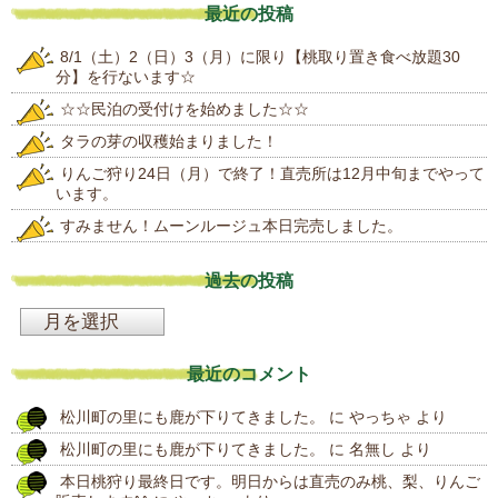
最近の投稿
8/1（土）2（日）3（月）に限り【桃取り置き食べ放題30
分】を行ないます☆
☆☆民泊の受付けを始めました☆☆
タラの芽の収穫始まりました！
りんご狩り24日（月）で終了！直売所は12月中旬までやって
います。
すみません！ムーンルージュ本日完売しました。
過去の投稿
過
去
最近のコメント
の
松川町の里にも鹿が下りてきました。
に
やっちゃ
より
投
松川町の里にも鹿が下りてきました。
に
名無し
より
稿
本日桃狩り最終日です。明日からは直売のみ桃、梨、りんご