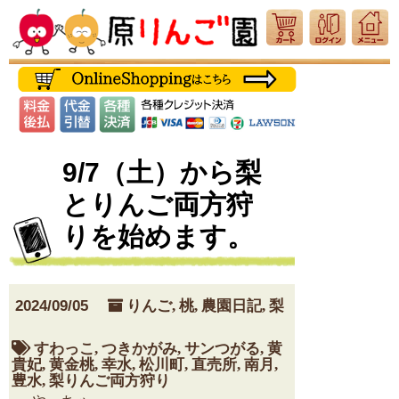
9/7（土）から梨
とりんご両方狩
りを始めます。
2024/09/05
りんご
,
桃
,
農園日記
,
梨
すわっこ
,
つきかがみ
,
サンつがる
,
黄
貴妃
,
黄金桃
,
幸水
,
松川町
,
直売所
,
南月
,
豊水
,
梨りんご両方狩り