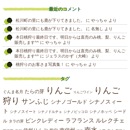
去
最近のコメント
の
松川町の里にも鹿が下りてきました。
に
やっちゃ
より
投
松川町の里にも鹿が下りてきました。
に
名無し
より
稿
本日桃狩り最終日です。明日からは直売のみ桃、梨、りんご
販売します^^
に
やっちゃ
より
本日桃狩り最終日です。明日からは直売のみ桃、梨、りんご
販売します^^
に
ジェラスのかず（大崎）
より
桃狩りのお客さま写真集！
に
やっちゃ
より
タグ
りんご
りんご
たらの芽
ぐんま名月
りんごワイン
狩り
サンふじ
シナノスィー
シナノゴールド
ト
シード
シナノスイート
シナノホッペ
シナノドルチェ
シナノピッコロ
ラフランス
ルレクチェ
ピンクレディー
ル
タラの芽
南水