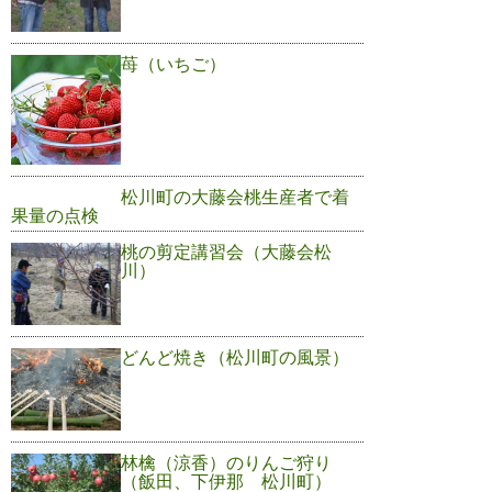
苺（いちご）
松川町の大藤会桃生産者で着
果量の点検
桃の剪定講習会（大藤会松
川）
どんど焼き（松川町の風景）
林檎（涼香）のりんご狩り
（飯田、下伊那 松川町）