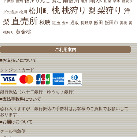
南信州
信州りんご
剪定
下伊那
山菜
信州
南月
幸水
新規タ
桃
桃狩り
梨狩り
梨
松川町
洋
松川
グの追加
直売所
梨
秋映
紅玉
通販
飯田
飯田市
長野県
黄
豊水
黄桃
黄金桃
桃狩り
ご利用案内
■お支払いについて
クレジットカード
銀行振込（八十二銀行・ゆうちょ銀行）
■支払手数料について
恐れ入りますが、銀行振込の手数料はお客様のご負担でお願いして
おります
■お届けについて
クール宅急便