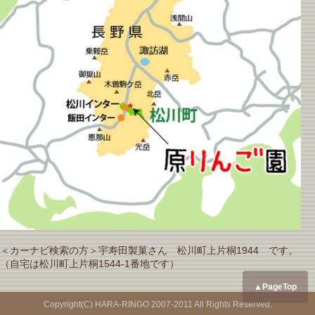
＜カーナビ検索の方＞宇寿田製菓さん 松川町上片桐1944 です。
（自宅は松川町上片桐1544-1番地です）
▲PageTop
Copyright(C) HARA-RINGO 2007-2011 All Rights Reserved.