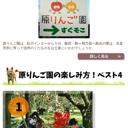
原りんご園は、松川インターから５分。飯田・駒ヶ根方面へ観光の際は、当直
売所に寄って信州のくだものをお土産にいかがでしょうか。