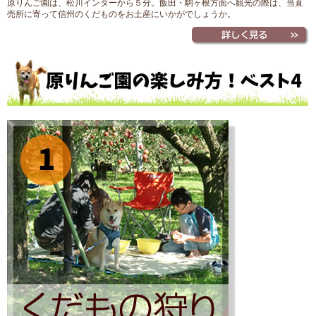
原りんご園は、松川インターから５分。飯田・駒ヶ根方面へ観光の際は、当直
売所に寄って信州のくだものをお土産にいかがでしょうか。