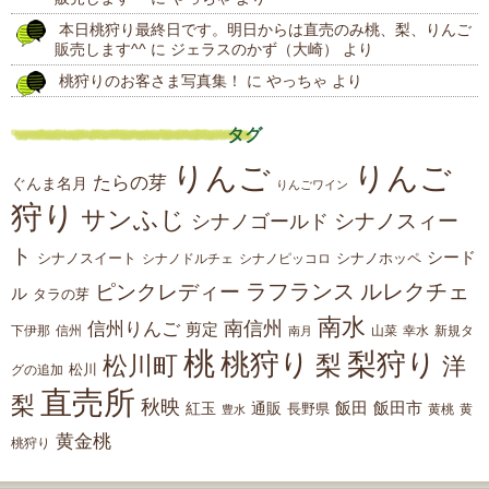
本日桃狩り最終日です。明日からは直売のみ桃、梨、りんご
販売します^^
に
ジェラスのかず（大崎）
より
桃狩りのお客さま写真集！
に
やっちゃ
より
タグ
りんご
りんご
たらの芽
ぐんま名月
りんごワイン
狩り
サンふじ
シナノスィー
シナノゴールド
ト
シード
シナノスイート
シナノホッペ
シナノドルチェ
シナノピッコロ
ラフランス
ルレクチェ
ピンクレディー
ル
タラの芽
南水
南信州
信州りんご
剪定
下伊那
山菜
信州
南月
幸水
新規タ
桃
桃狩り
梨狩り
梨
松川町
洋
松川
グの追加
直売所
梨
秋映
紅玉
通販
飯田
飯田市
長野県
黄
豊水
黄桃
黄金桃
桃狩り