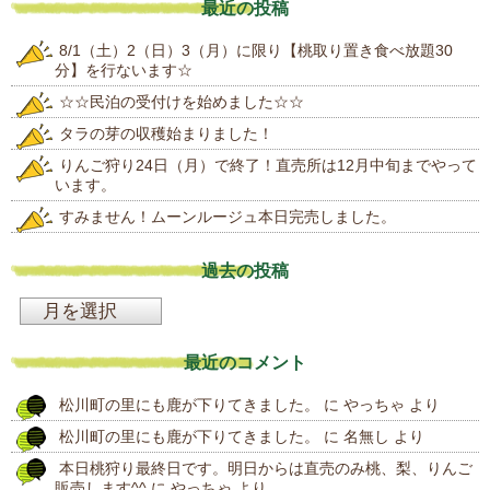
最近の投稿
8/1（土）2（日）3（月）に限り【桃取り置き食べ放題30
分】を行ないます☆
☆☆民泊の受付けを始めました☆☆
タラの芽の収穫始まりました！
りんご狩り24日（月）で終了！直売所は12月中旬までやって
います。
すみません！ムーンルージュ本日完売しました。
過去の投稿
過
去
最近のコメント
の
松川町の里にも鹿が下りてきました。
に
やっちゃ
より
投
松川町の里にも鹿が下りてきました。
に
名無し
より
稿
本日桃狩り最終日です。明日からは直売のみ桃、梨、りんご
販売します^^
に
やっちゃ
より