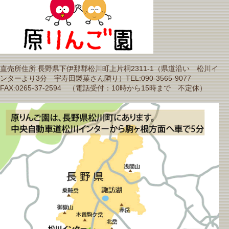
直売所住所 長野県下伊那郡松川町上片桐2311-1（県道沿い 松川イ
ンターより3分 宇寿田製菓さん隣り）TEL:090-3565-9077
FAX:0265-37-2594 （電話受付：10時から15時まで 不定休）