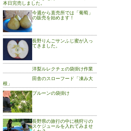
本日完売しました。
今週から直売所では「葡萄」
の販売を始めます！
長野りんごサンふじ蜜が入っ
てきました。
洋梨ルレクチェの袋掛け作業
田舎のスローフード「凍み大
根」
プルーンの袋掛け
長野県の旅行の中に桃狩りの
スケジュールを入れてみませ