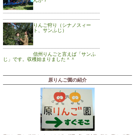
んか？
りんご狩り（シナノスィー
ト、サンふじ）
信州りんごと言えば「サンふ
じ」です。収穫始まりました＾＾
原りんご園の紹介