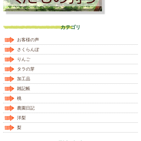
カテゴリ
お客様の声
さくらんぼ
りんご
タラの芽
加工品
雑記帳
桃
農園日記
洋梨
梨