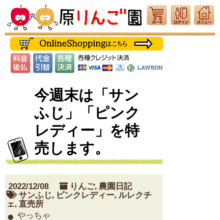
今週末は「サン
ふじ」「ピンク
レディー」を特
売します。
2022/12/08
りんご
,
農園日記
サンふじ
,
ピンクレディー
,
ルレクチ
ェ
,
直売所
やっちゃ