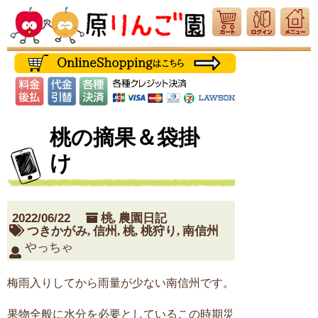
桃の摘果＆袋掛
け
2022/06/22
桃
,
農園日記
つきかがみ
,
信州
,
桃
,
桃狩り
,
南信州
やっちゃ
梅雨入りしてから雨量が少ない南信州です。
果物全般に水分を必要としているこの時期災