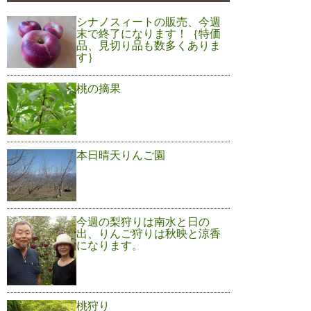
シナノスィートの販売、今週
末で終了になります！｛特価
品、見切り品も数多くありま
す｝
桃の摘果
本日晴天りんご園
今週の梨狩りは南水と日の
出、りんご狩りは秋映と涼香
になります。
桃狩り