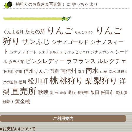
桃狩りのお客さま写真集！
に
やっちゃ
より
タグ
りんご
りんご
たらの芽
ぐんま名月
りんごワイン
狩り
サンふじ
シナノスィー
シナノゴールド
ト
シード
シナノスイート
シナノホッペ
シナノドルチェ
シナノピッコロ
ラフランス
ルレクチェ
ピンクレディー
ル
タラの芽
南水
南信州
信州りんご
剪定
下伊那
山菜
信州
南月
幸水
新規タ
桃
桃狩り
梨狩り
梨
松川町
洋
松川
グの追加
直売所
梨
秋映
紅玉
通販
飯田
飯田市
長野県
黄
豊水
黄桃
黄金桃
桃狩り
ご利用案内
■お支払いについて