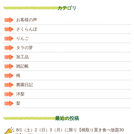
カテゴリ
お客様の声
さくらんぼ
りんご
タラの芽
加工品
雑記帳
桃
農園日記
洋梨
梨
最近の投稿
8/1（土）2（日）3（月）に限り【桃取り置き食べ放題30