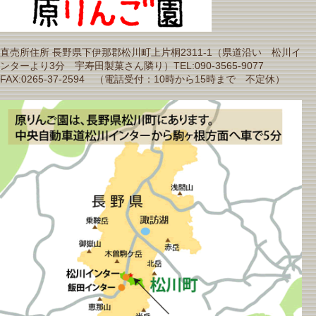
直売所住所 長野県下伊那郡松川町上片桐2311-1（県道沿い 松川イ
ンターより3分 宇寿田製菓さん隣り）TEL:090-3565-9077
FAX:0265-37-2594 （電話受付：10時から15時まで 不定休）