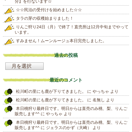
分】を行ないます☆
☆☆民泊の受付けを始めました☆☆
タラの芽の収穫始まりました！
りんご狩り24日（月）で終了！直売所は12月中旬までやって
います。
すみません！ムーンルージュ本日完売しました。
過去の投稿
過
去
最近のコメント
の
松川町の里にも鹿が下りてきました。
に
やっちゃ
より
投
松川町の里にも鹿が下りてきました。
に
名無し
より
稿
本日桃狩り最終日です。明日からは直売のみ桃、梨、りんご
販売します^^
に
やっちゃ
より
本日桃狩り最終日です。明日からは直売のみ桃、梨、りんご
販売します^^
に
ジェラスのかず（大崎）
より