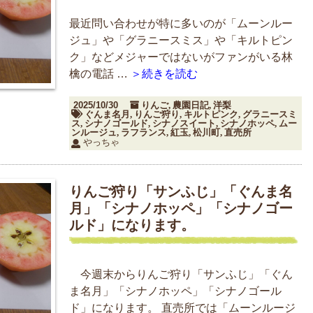
最近問い合わせが特に多いのが「ムーンルー
ジュ」や「グラニースミス」や「キルトピン
ク」などメジャーではないがファンがいる林
檎の電話 …
＞続きを読む
2025/10/30
りんご
農園日記
洋梨
,
,
ぐんま名月
りんご狩り
キルトピンク
グラニースミ
,
,
,
ス
シナノゴールド
シナノスイート
シナノホッペ
ムー
,
,
,
,
ンルージュ
ラフランス
紅玉
松川町
直売所
,
,
,
,
やっちゃ
りんご狩り「サンふじ」「ぐんま名
月」「シナノホッペ」「シナノゴー
ルド」になります。
今週末からりんご狩り「サンふじ」「ぐん
ま名月」「シナノホッペ」「シナノゴール
ド」になります。 直売所では「ムーンルージ