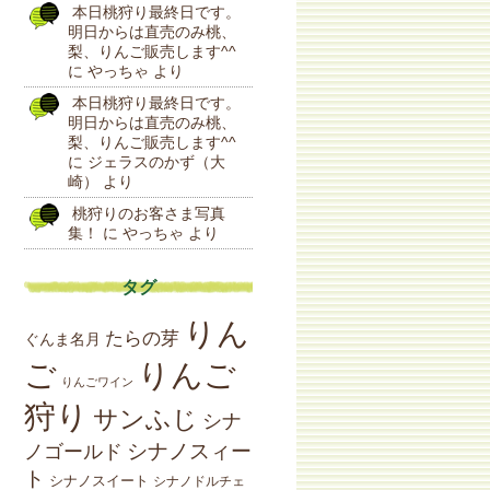
本日桃狩り最終日です。
明日からは直売のみ桃、
梨、りんご販売します^^
に
やっちゃ
より
本日桃狩り最終日です。
明日からは直売のみ桃、
梨、りんご販売します^^
に
ジェラスのかず（大
崎）
より
桃狩りのお客さま写真
集！
に
やっちゃ
より
タグ
りん
たらの芽
ぐんま名月
りんご
ご
りんごワイン
狩り
サンふじ
シナ
シナノスィー
ノゴールド
ト
シナノスイート
シナノドルチェ