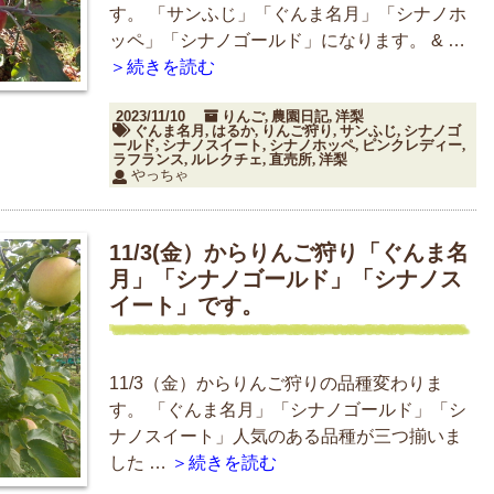
す。 「サンふじ」「ぐんま名月」「シナノホ
ッペ」「シナノゴールド」になります。 & …
＞続きを読む
2023/11/10
りんご
農園日記
洋梨
,
,
ぐんま名月
はるか
りんご狩り
サンふじ
シナノゴ
,
,
,
,
ールド
シナノスイート
シナノホッペ
ピンクレディー
,
,
,
,
ラフランス
ルレクチェ
直売所
洋梨
,
,
,
やっちゃ
11/3(金）からりんご狩り「ぐんま名
月」「シナノゴールド」「シナノス
イート」です。
11/3（金）からりんご狩りの品種変わりま
す。 「ぐんま名月」「シナノゴールド」「シ
ナノスイート」人気のある品種が三つ揃いま
した …
＞続きを読む