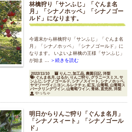
林檎狩り「サンふじ」「ぐんま名
月」「シナノホッペ」「シナノゴー
ルド」になります。
今週末から林檎狩り「サンふじ」「ぐんま名
月」「シナノホッペ」「シナノゴールド」に
なります。 いよいよ林檎の王様「サンふじ」
が始ま …
＞続きを読む
2022/11/10
りんご
加工品
農園日記
洋梨
,
,
,
ぐんま名月
はるか
りんご狩り
グラニースミス
サ
,
,
,
,
ンふじ
シナノゴールド
シナノスイート
シナノホッペ
,
,
,
,
ヤマソーヴィニヨン
ルレクチェ
紅玉
山葡萄
山葡萄ス
,
,
,
,
パークリングワイン
山葡萄ワイン
青林
直売所
洋梨
,
,
,
,
やっちゃ
明日からりんご狩り「ぐんま名月」
「シナノスィート」「シナノゴール
ド」