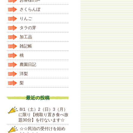
さくらんぼ
りんご
タラの芽
加工品
雑記帳
桃
農園日記
洋梨
梨
最近の投稿
8/1（土）2（日）3（月）
に限り【桃取り置き食べ放
題30分】を行ないます☆
☆☆民泊の受付けを始め