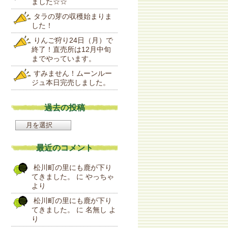
ました☆☆
タラの芽の収穫始まりま
した！
りんご狩り24日（月）で
終了！直売所は12月中旬
までやっています。
すみません！ムーンルー
ジュ本日完売しました。
過去の投稿
過
去
の
最近のコメント
投
稿
松川町の里にも鹿が下り
てきました。
に
やっちゃ
より
松川町の里にも鹿が下り
てきました。
に
名無し
よ
り