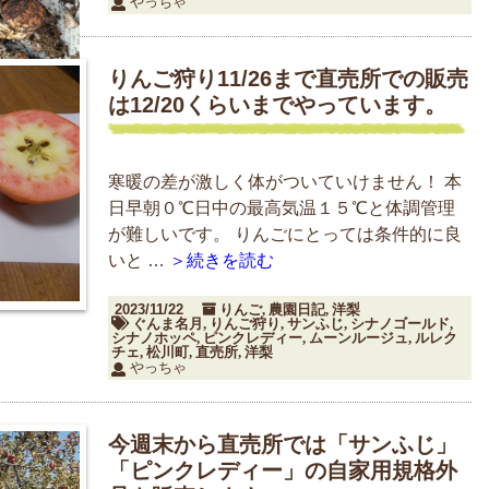
やっちゃ
りんご狩り11/26まで直売所での販売
は12/20くらいまでやっています。
寒暖の差が激しく体がついていけません！ 本
日早朝０℃日中の最高気温１５℃と体調管理
が難しいです。 りんごにとっては条件的に良
いと …
＞続きを読む
2023/11/22
りんご
農園日記
洋梨
,
,
ぐんま名月
りんご狩り
サンふじ
シナノゴールド
,
,
,
,
シナノホッペ
ピンクレディー
ムーンルージュ
ルレク
,
,
,
チェ
松川町
直売所
洋梨
,
,
,
やっちゃ
今週末から直売所では「サンふじ」
「ピンクレディー」の自家用規格外