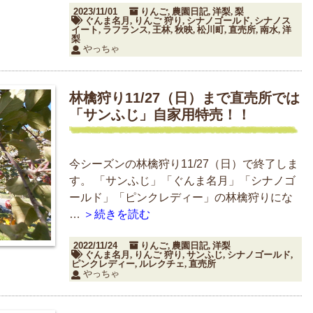
2023/11/01
りんご
農園日記
洋梨
梨
,
,
,
ぐんま名月
りんご 狩り
シナノゴールド
シナノス
,
,
,
イート
ラフランス
王林
秋映
松川町
直売所
南水
洋
,
,
,
,
,
,
,
梨
やっちゃ
林檎狩り11/27（日）まで直売所では
「サンふじ」自家用特売！！
今シーズンの林檎狩り11/27（日）で終了しま
す。 「サンふじ」「ぐんま名月」「シナノゴ
ールド」「ピンクレディー」の林檎狩りにな
…
＞続きを読む
2022/11/24
りんご
農園日記
洋梨
,
,
ぐんま名月
りんご 狩り
サンふじ
シナノゴールド
,
,
,
,
ピンクレディー
ルレクチェ
直売所
,
,
やっちゃ