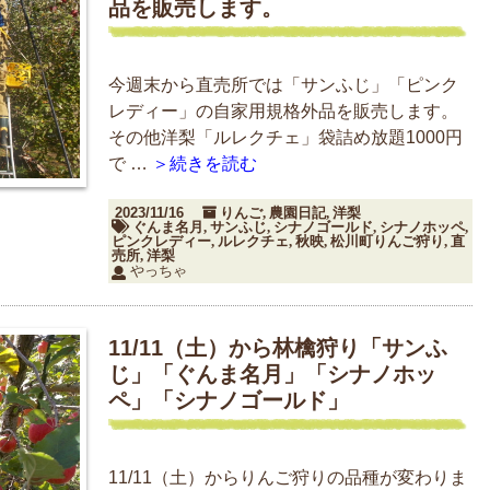
品を販売します。
今週末から直売所では「サンふじ」「ピンク
レディー」の自家用規格外品を販売します。
その他洋梨「ルレクチェ」袋詰め放題1000円
で …
＞続きを読む
2023/11/16
りんご
農園日記
洋梨
,
,
ぐんま名月
サンふじ
シナノゴールド
シナノホッペ
,
,
,
,
ピンクレディー
ルレクチェ
秋映
松川町りんご狩り
直
,
,
,
,
売所
洋梨
,
やっちゃ
11/11（土）から林檎狩り「サンふ
じ」「ぐんま名月」「シナノホッ
ペ」「シナノゴールド」
11/11（土）からりんご狩りの品種が変わりま