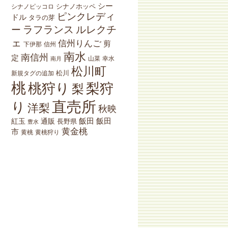
シー
シナノホッペ
シナノピッコロ
ピンクレディ
ドル
タラの芽
ラフランス
ルレクチ
ー
ェ
信州りんご
剪
下伊那
信州
南水
南信州
定
山菜
南月
幸水
松川町
松川
新規タグの追加
桃
桃狩り
梨狩
梨
直売所
り
洋梨
秋映
紅玉
通販
飯田
飯田
長野県
豊水
黄金桃
市
黄桃狩り
黄桃