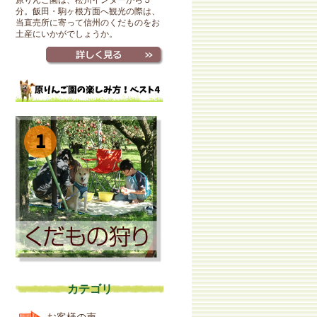
原りんご園は、松川インターから５
分。飯田・駒ヶ根方面へ観光の際は、
当直売所に寄って信州のくだものをお
土産にいかがでしょうか。
カテゴリ
お客様の声