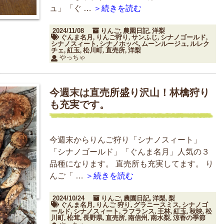
ュ」「ぐ …
＞続きを読む
2024/11/08
りんご
農園日記
洋梨
,
,
ぐんま名月
りんご狩り
サンふじ
シナノゴールド
,
,
,
,
シナノスィート
シナノホッペ
ムーンルージュ
ルレク
,
,
,
チェ
紅玉
松川町
直売所
洋梨
,
,
,
,
やっちゃ
今週末は直売所盛り沢山！林檎狩り
も充実です。
今週末からりんご狩り「シナノスィート」
「シナノゴールド」「ぐんま名月」人気の３
品種になります。 直売所も充実してます。 り
んご「 …
＞続きを読む
2024/10/24
りんご
農園日記
洋梨
梨
,
,
,
ぐんま名月
りんご 狩り
グラニースミス
シナノゴ
,
,
,
ールド
シナノスィート
ラフランス
王林
紅玉
秋映
松
,
,
,
,
,
,
川町
松茸
長野県
直売所
南信州
南水梨
涼香の季節
,
,
,
,
,
,