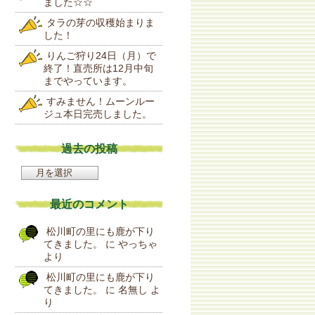
ました☆☆
タラの芽の収穫始まりま
した！
りんご狩り24日（月）で
終了！直売所は12月中旬
までやっています。
すみません！ムーンルー
ジュ本日完売しました。
過去の投稿
過
去
の
最近のコメント
投
稿
松川町の里にも鹿が下り
てきました。
に
やっちゃ
より
松川町の里にも鹿が下り
てきました。
に
名無し
よ
り