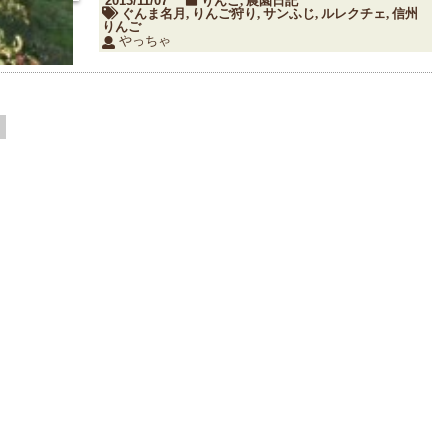
2013/11/07
りんご
農園日記
,
ぐんま名月
りんご狩り
サンふじ
ルレクチェ
信州
,
,
,
,
りんご
やっちゃ