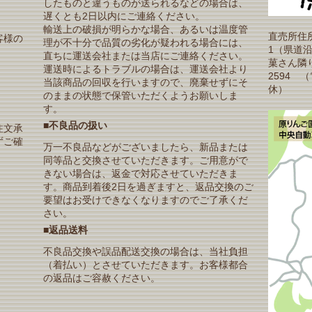
したものと違うものが送られるなどの場合は、
遅くとも2日以内にご連絡ください。
輸送上の破損が明らかな場合、あるいは温度管
直売所住所
客様の
理が不十分で品質の劣化が疑われる場合には、
1（県道
直ちに運送会社または当店にご連絡ください。
菓さん隣り）T
運送時によるトラブルの場合は、運送会社より
2594 
当該商品の回収を行いますので、廃棄せずにそ
休）
のままの状態で保管いただくようお願いしま
す。
■不良品の扱い
注文承
ずご確
万一不良品などがございましたら、新品または
同等品と交換させていただきます。ご用意がで
きない場合は、返金で対応させていただきま
す。商品到着後2日を過ぎますと、返品交換のご
要望はお受けできなくなりますのでご了承くだ
さい。
■返品送料
不良品交換や誤品配送交換の場合は、当社負担
（着払い）とさせていただきます。お客様都合
の返品はご容赦ください。