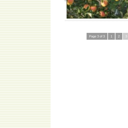
Page 3 of 3
1
2
3