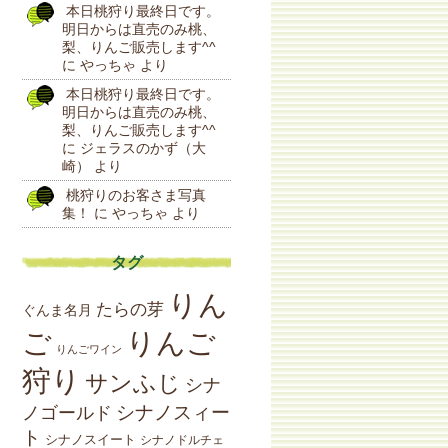
本日桃狩り最終日です。
明日からは直売のみ桃、
梨、りんご販売します^^
に
やっちゃ
より
本日桃狩り最終日です。
明日からは直売のみ桃、
梨、りんご販売します^^
に
ジェラスのかず（大
崎）
より
桃狩りのお客さま写真
集！
に
やっちゃ
より
タグ
りん
たらの芽
ぐんま名月
りんご
ご
りんごワイン
狩り
サンふじ
シナ
シナノスィー
ノゴールド
ト
シナノスイート
シナノドルチェ