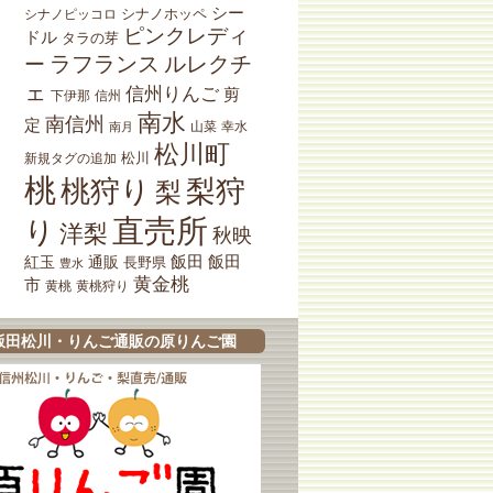
シー
シナノホッペ
シナノピッコロ
ピンクレディ
ドル
タラの芽
ラフランス
ルレクチ
ー
ェ
信州りんご
剪
下伊那
信州
南水
南信州
定
山菜
南月
幸水
松川町
松川
新規タグの追加
桃
桃狩り
梨狩
梨
直売所
り
洋梨
秋映
紅玉
通販
飯田
飯田
長野県
豊水
黄金桃
市
黄桃狩り
黄桃
飯田松川・りんご通販の原りんご園