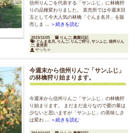
信州りんごを代表する「サンふじ」に林檎狩
りの品種変わりました。 直売所では今週末目
玉として今大人気の林檎「ぐんま名月」を販
売しま …
＞続きを読む
2015/11/05
りんご
農園日記
,
ぐんま名月
りんご
りんご狩り
サンふじ
信州りん
,
,
,
,
ご
直売所
,
やっちゃ
今週末から信州りんご「サンふじ」
の林檎狩り始まります。
今週末から信州りんご「サンふじ」の林檎狩
り始まります。 まだまだ走りなので蜜の量は
少ないと思いますが「サンふじ」の美味しさ
は変わ …
＞続きを読む