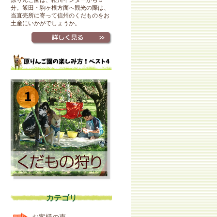
原りんご園は、松川インターから５
分。飯田・駒ヶ根方面へ観光の際は、
当直売所に寄って信州のくだものをお
土産にいかがでしょうか。
カテゴリ
お客様の声