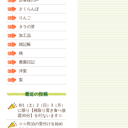
さくらんぼ
りんご
タラの芽
加工品
雑記帳
桃
農園日記
洋梨
梨
最近の投稿
8/1（土）2（日）3（月）
に限り【桃取り置き食べ放
題30分】を行ないます☆
☆☆民泊の受付けを始め