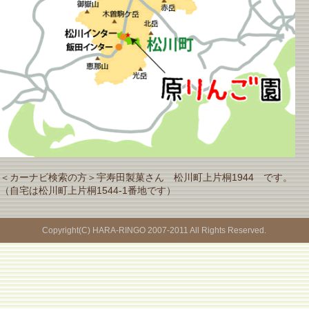
＜カーナビ検索の方＞宇寿田製菓さん 松川町上片桐1944 です。
（自宅は松川町上片桐1544-1番地です）
Copyright(C) HARA-RINGO 2007-2011 All Rights Reserved.