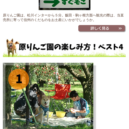
原りんご園は、松川インターから５分。飯田・駒ヶ根方面へ観光の際は、当直
売所に寄って信州のくだものをお土産にいかがでしょうか。