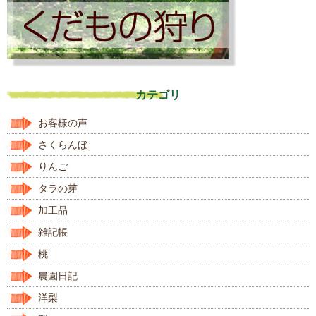
カテゴリ
お客様の声
さくらんぼ
りんご
タラの芽
加工品
雑記帳
桃
農園日記
洋梨