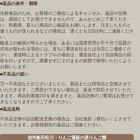
■返品の条件・期限
生鮮食品のため、お客様のご都合によるキャンセル、返品や交換
は、原則としてお受けできませんので、あらかじめご了承くださ
い。到着後、直ちに商品のご確認をお願いします。注文したものと
違うものが送られるなどの場合は、遅くとも2日以内にご連絡くださ
い。
輸送上の破損が明らかな場合、あるいは温度管理が不十分で品質の
劣化が疑われる場合には、直ちに運送会社または当店にご連絡くだ
さい。運送時によるトラブルの場合は、運送会社より当該商品の回
収を行いますので、廃棄せずにそのままの状態で保管いただくよう
お願いします。
■不良品の扱い
万一不良品などがございましたら、新品または同等品と交換させて
いただきます。ご用意ができない場合は、返金で対応させていただ
きます。商品到着後2日を過ぎますと、返品交換のご要望はお受けで
きなくなりますのでご了承ください。
■返品送料
不良品交換や誤品配送交換の場合は、当社負担（着払い）とさせて
いただきます。お客様都合の返品はご容赦ください。
信州飯田松川・りんご通販の原りんご園