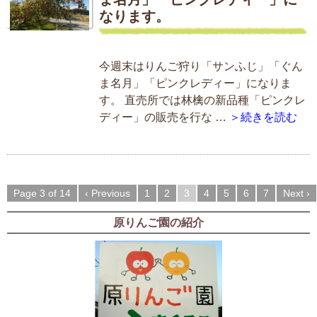
なります。
今週末はりんご狩り「サンふじ」「ぐん
ま名月」「ピンクレディー」になりま
す。 直売所では林檎の新品種「ピンクレ
ディー」の販売を行な …
＞続きを読む
Page 3 of 14
‹ Previous
1
2
3
4
5
6
7
Next ›
原りんご園の紹介