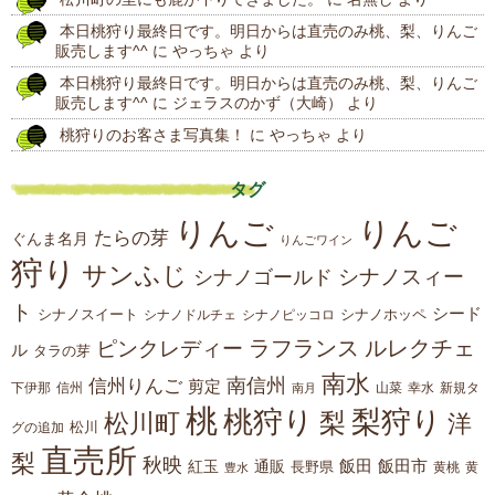
稿
本日桃狩り最終日です。明日からは直売のみ桃、梨、りんご
販売します^^
に
やっちゃ
より
本日桃狩り最終日です。明日からは直売のみ桃、梨、りんご
販売します^^
に
ジェラスのかず（大崎）
より
桃狩りのお客さま写真集！
に
やっちゃ
より
タグ
りんご
りんご
たらの芽
ぐんま名月
りんごワイン
狩り
サンふじ
シナノスィー
シナノゴールド
ト
シード
シナノスイート
シナノホッペ
シナノドルチェ
シナノピッコロ
ラフランス
ルレクチェ
ピンクレディー
ル
タラの芽
南水
南信州
信州りんご
剪定
下伊那
山菜
信州
南月
幸水
新規タ
桃
桃狩り
梨狩り
梨
松川町
洋
松川
グの追加
直売所
梨
秋映
紅玉
通販
飯田
飯田市
長野県
黄
豊水
黄桃