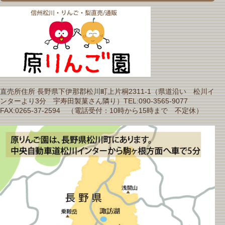
直売所住所 長野県下伊那郡松川町上片桐2311-1（県道沿い 松川イ
ンターより3分 宇寿田製菓さん隣り）TEL:090-3565-9077
FAX:0265-37-2594 （電話受付：10時から15時まで 不定休）