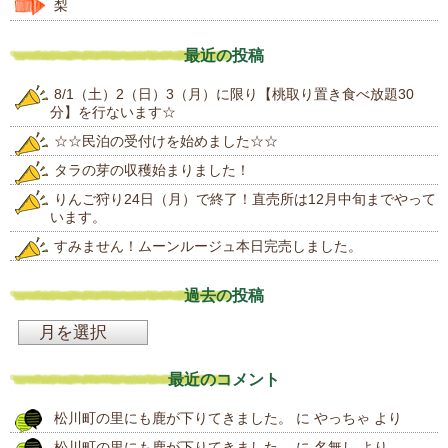
梨
最近の投稿
8/1（土）2（日）3（月）に限り【桃取り置き食べ放題30
分】を行ないます☆
☆☆民泊の受付けを始めました☆☆
タラの芽の収穫始まりました！
りんご狩り24日（月）で終了！直売所は12月中旬までやって
います。
すみません！ムーンルージュ本日完売しました。
過去の投稿
過
去
最近のコメント
の
松川町の里にも鹿が下りてきました。
に
やっちゃ
より
投
松川町の里にも鹿が下りてきました。
に
名無し
より