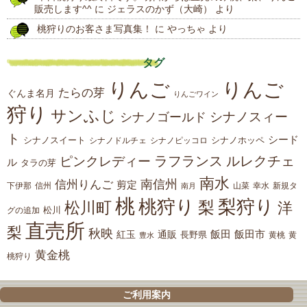
販売します^^
に
ジェラスのかず（大崎）
より
桃狩りのお客さま写真集！
に
やっちゃ
より
タグ
りんご
りんご
たらの芽
ぐんま名月
りんごワイン
狩り
サンふじ
シナノスィー
シナノゴールド
ト
シード
シナノスイート
シナノホッペ
シナノドルチェ
シナノピッコロ
ラフランス
ルレクチェ
ピンクレディー
ル
タラの芽
南水
南信州
信州りんご
剪定
下伊那
山菜
信州
南月
幸水
新規タ
桃
桃狩り
梨狩り
梨
松川町
洋
松川
グの追加
直売所
梨
秋映
紅玉
通販
飯田
飯田市
長野県
黄
豊水
黄桃
黄金桃
桃狩り
ご利用案内