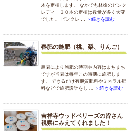
木を定植します。 なかでも林檎のピンク
レディー３０本の定植は数量が多く大変
でした。 ピンクレ …
＞続きを読む
春肥の施肥（桃、梨、りんご）
農園により施肥の時期や内容はまちまち
ですが当園は毎年この時期に施肥しま
す。 できるだけ有機質肥料やミネラル肥
料などで施肥設計をし …
＞続きを読む
吉祥寺ウッドベリーズの皆さん
視察にみえてくれました！