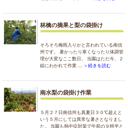
林檎の摘果と梨の袋掛け
そろそろ梅雨入りかと言われている南信
州です。 暑かったり寒くなったり体調管
理が大変なここ数日。 当園はただ今、２
組にわかれて作業 …
＞続きを読む
南水梨の袋掛け作業
５月２７日南信州も真夏日３０℃超えと
いう５月にしては異常な暑さとなりまし
た。 当園も熱中症対策で午前の９時半と