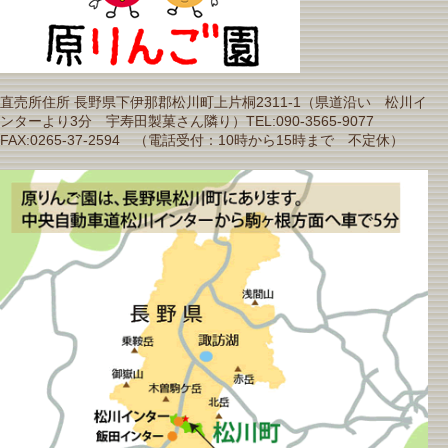
直売所住所 長野県下伊那郡松川町上片桐2311-1（県道沿い 松川イ
ンターより3分 宇寿田製菓さん隣り）TEL:090-3565-9077
FAX:0265-37-2594 （電話受付：10時から15時まで 不定休）