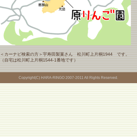
＜カーナビ検索の方＞宇寿田製菓さん 松川町上片桐1944 です。
（自宅は松川町上片桐1544-1番地です）
Copyright(C) HARA-RINGO 2007-2011 All Rights Reserved.