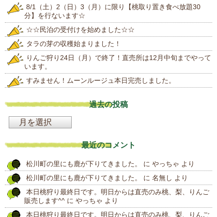
8/1（土）2（日）3（月）に限り【桃取り置き食べ放題30
分】を行ないます☆
☆☆民泊の受付けを始めました☆☆
タラの芽の収穫始まりました！
りんご狩り24日（月）で終了！直売所は12月中旬までやって
います。
すみません！ムーンルージュ本日完売しました。
過去の投稿
過
去
最近のコメント
の
松川町の里にも鹿が下りてきました。
に
やっちゃ
より
投
松川町の里にも鹿が下りてきました。
に
名無し
より
稿
本日桃狩り最終日です。明日からは直売のみ桃、梨、りんご
販売します^^
に
やっちゃ
より
本日桃狩り最終日です。明日からは直売のみ桃、梨、りんご