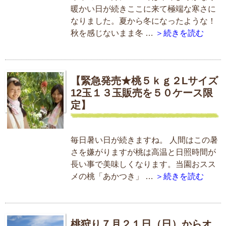
暖かい日が続きここに来て極端な寒さに
なりました。夏から冬になったような！
秋を感じないまま冬 …
＞続きを読む
【緊急発売★桃５ｋｇ２Lサイズ
12玉１３玉販売を５０ケース限
定】
毎日暑い日が続きますね。 人間はこの暑
さを嫌がりますが桃は高温と日照時間が
長い事で美味しくなります。当園おスス
メの桃「あかつき」 …
＞続きを読む
桃狩り７月２１日（日）からオ