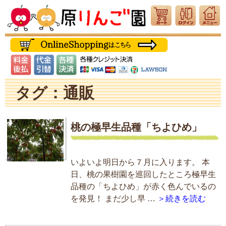
タグ：通販
桃の極早生品種「ちよひめ」
いよいよ明日から７月に入ります。 本
日、桃の果樹園を巡回したところ極早生
品種の「ちよひめ」が赤く色んでいるの
を発見！ まだ少し早 …
＞続きを読む