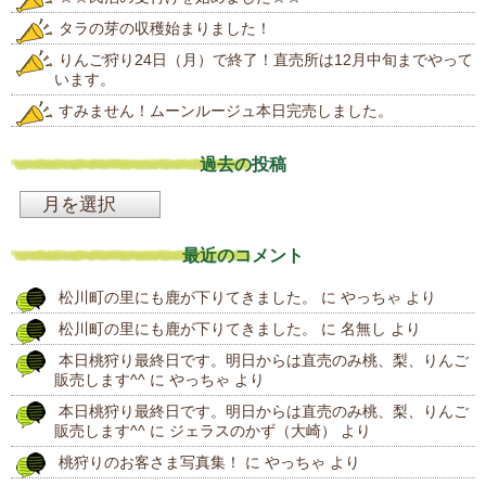
タラの芽の収穫始まりました！
りんご狩り24日（月）で終了！直売所は12月中旬までやって
います。
すみません！ムーンルージュ本日完売しました。
過去の投稿
過
去
最近のコメント
の
松川町の里にも鹿が下りてきました。
に
やっちゃ
より
投
松川町の里にも鹿が下りてきました。
に
名無し
より
稿
本日桃狩り最終日です。明日からは直売のみ桃、梨、りんご
販売します^^
に
やっちゃ
より
本日桃狩り最終日です。明日からは直売のみ桃、梨、りんご
販売します^^
に
ジェラスのかず（大崎）
より
桃狩りのお客さま写真集！
に
やっちゃ
より