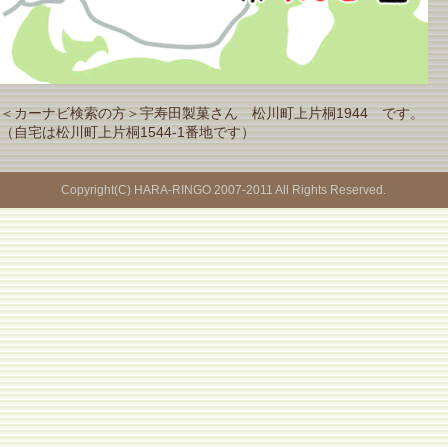
＜カーナビ検索の方＞宇寿田製菓さん 松川町上片桐1944 です。
（自宅は松川町上片桐1544-1番地です）
Copyright(C) HARA-RINGO 2007-2011 All Rights Reserved.