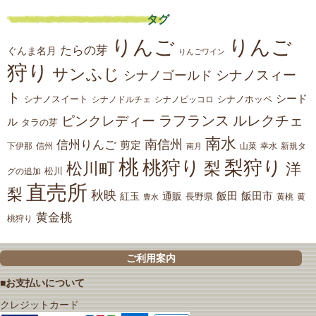
タグ
りんご
りんご
たらの芽
ぐんま名月
りんごワイン
狩り
サンふじ
シナノスィー
シナノゴールド
ト
シード
シナノスイート
シナノホッペ
シナノドルチェ
シナノピッコロ
ラフランス
ルレクチェ
ピンクレディー
ル
タラの芽
南水
南信州
信州りんご
剪定
下伊那
山菜
信州
南月
幸水
新規タ
桃
桃狩り
梨狩り
梨
松川町
洋
松川
グの追加
直売所
梨
秋映
紅玉
通販
飯田
飯田市
長野県
黄
豊水
黄桃
黄金桃
桃狩り
ご利用案内
■お支払いについて
クレジットカード