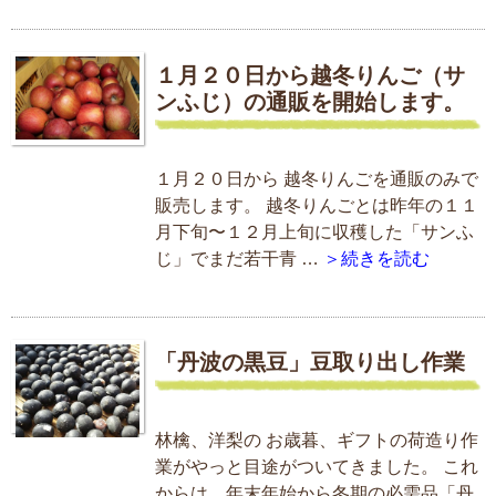
１月２０日から越冬りんご（サ
ンふじ）の通販を開始します。
１月２０日から 越冬りんごを通販のみで
販売します。 越冬りんごとは昨年の１１
月下旬〜１２月上旬に収穫した「サンふ
じ」でまだ若干青 …
＞続きを読む
「丹波の黒豆」豆取り出し作業
林檎、洋梨の お歳暮、ギフトの荷造り作
業がやっと目途がついてきました。 これ
からは、年末年始から冬期の必需品「丹