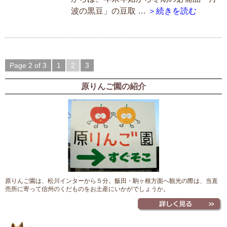
波の黒豆」の豆取 …
＞続きを読む
Page 2 of 3
1
2
3
原りんご園の紹介
原りんご園は、松川インターから５分。飯田・駒ヶ根方面へ観光の際は、当直
売所に寄って信州のくだものをお土産にいかがでしょうか。