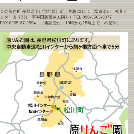
直売所住所 長野県下伊那郡松川町上片桐2311-1（県道沿い 松川イ
ンターより3分 宇寿田製菓さん隣り）TEL:090-3565-9077
FAX:0265-37-2594 （電話受付：10時から15時まで 不定休）