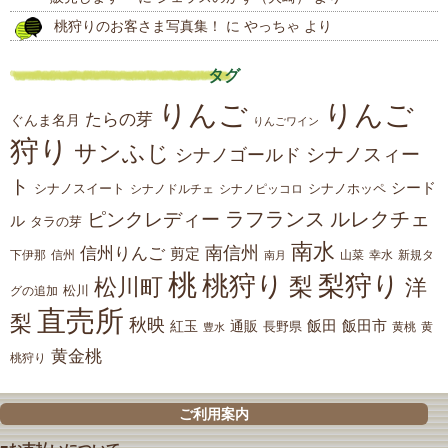
桃狩りのお客さま写真集！
に
やっちゃ
より
タグ
りんご
りんご
たらの芽
ぐんま名月
りんごワイン
狩り
サンふじ
シナノスィー
シナノゴールド
ト
シード
シナノスイート
シナノホッペ
シナノドルチェ
シナノピッコロ
ラフランス
ルレクチェ
ピンクレディー
ル
タラの芽
南水
南信州
信州りんご
剪定
下伊那
山菜
信州
南月
幸水
新規タ
桃
桃狩り
梨狩り
梨
松川町
洋
松川
グの追加
直売所
梨
秋映
紅玉
通販
飯田
飯田市
長野県
黄
豊水
黄桃
黄金桃
桃狩り
ご利用案内