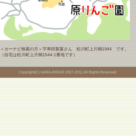
＜カーナビ検索の方＞宇寿田製菓さん 松川町上片桐1944 です。
（自宅は松川町上片桐1544-1番地です）
Copyright(C) HARA-RINGO 2007-2011 All Rights Reserved.