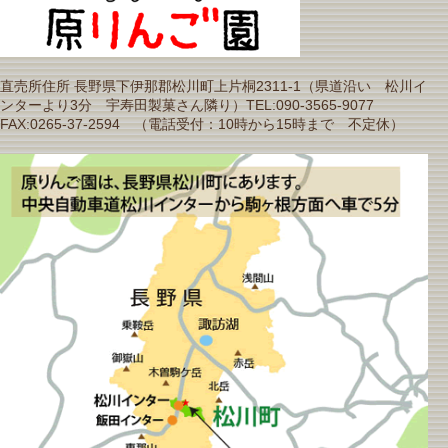
直売所住所 長野県下伊那郡松川町上片桐2311-1（県道沿い 松川イ
ンターより3分 宇寿田製菓さん隣り）TEL:090-3565-9077
FAX:0265-37-2594 （電話受付：10時から15時まで 不定休）