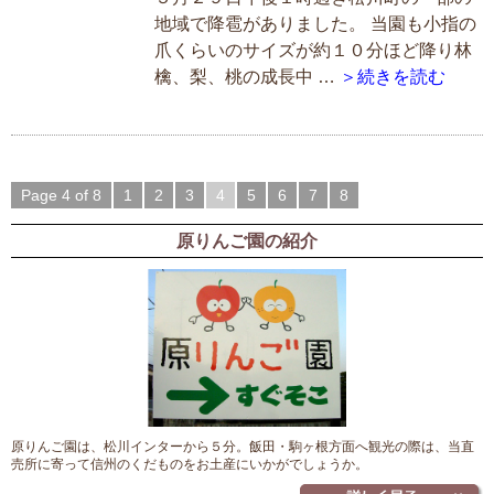
地域で降雹がありました。 当園も小指の
爪くらいのサイズが約１０分ほど降り林
檎、梨、桃の成長中 …
＞続きを読む
Page 4 of 8
1
2
3
4
5
6
7
8
原りんご園の紹介
原りんご園は、松川インターから５分。飯田・駒ヶ根方面へ観光の際は、当直
売所に寄って信州のくだものをお土産にいかがでしょうか。