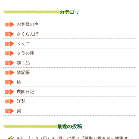
カテゴリ
お客様の声
さくらんぼ
りんご
タラの芽
加工品
雑記帳
桃
農園日記
洋梨
梨
最近の投稿
8/1（土）2（日）3（月）に限り【桃取り置き食べ放題30