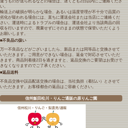
違うものが送られるなどの場合は、遅くとも2日以内にご連絡くださ
い。
輸送上の破損が明らかな場合、あるいは温度管理が不十分で品質の
劣化が疑われる場合には、直ちに運送会社または当店にご連絡くだ
さい。運送時によるトラブルの場合は、運送会社より当該商品の回
収を行いますので、廃棄せずにそのままの状態で保管いただくよう
お願いします。
■不良品の扱い
万一不良品などがございましたら、新品または同等品と交換させて
いただきます。ご用意ができない場合は、返金で対応させていただ
きます。商品到着後2日を過ぎますと、返品交換のご要望はお受けで
きなくなりますのでご了承ください。
■返品送料
不良品交換や誤品配送交換の場合は、当社負担（着払い）とさせて
いただきます。お客様都合の返品はご容赦ください。
信州飯田松川・りんご通販の原りんご園