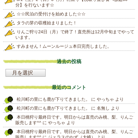
分】を行ないます☆
☆☆民泊の受付けを始めました☆☆
タラの芽の収穫始まりました！
りんご狩り24日（月）で終了！直売所は12月中旬までやって
います。
すみません！ムーンルージュ本日完売しました。
過去の投稿
過
去
最近のコメント
の
松川町の里にも鹿が下りてきました。
に
やっちゃ
より
投
松川町の里にも鹿が下りてきました。
に
名無し
より
稿
本日桃狩り最終日です。明日からは直売のみ桃、梨、りんご
販売します^^
に
やっちゃ
より
本日桃狩り最終日です。明日からは直売のみ桃、梨、りんご
販売します^^
に
ジェラスのかず（大崎）
より