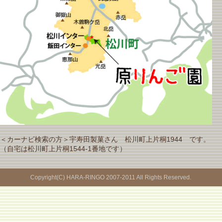
＜カーナビ検索の方＞宇寿田製菓さん 松川町上片桐1944 です。
（自宅は松川町上片桐1544-1番地です）
Copyright(C) HARA-RINGO 2007-2011 All Rights Reserved.