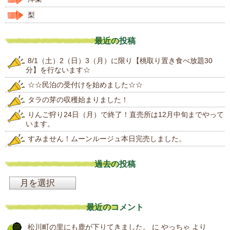
梨
最近の投稿
8/1（土）2（日）3（月）に限り【桃取り置き食べ放題30
分】を行ないます☆
☆☆民泊の受付けを始めました☆☆
タラの芽の収穫始まりました！
りんご狩り24日（月）で終了！直売所は12月中旬までやって
います。
すみません！ムーンルージュ本日完売しました。
過去の投稿
過
去
最近のコメント
の
松川町の里にも鹿が下りてきました。
に
やっちゃ
より
投