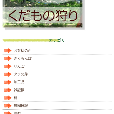
カテゴリ
お客様の声
さくらんぼ
りんご
タラの芽
加工品
雑記帳
桃
農園日記
洋梨