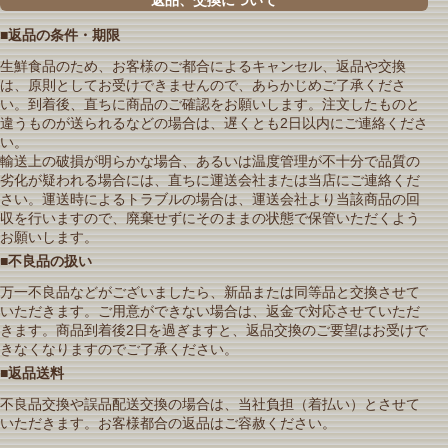
返品、交換について
■返品の条件・期限
生鮮食品のため、お客様のご都合によるキャンセル、返品や交換
は、原則としてお受けできませんので、あらかじめご了承くださ
い。到着後、直ちに商品のご確認をお願いします。注文したものと
違うものが送られるなどの場合は、遅くとも2日以内にご連絡くださ
い。
輸送上の破損が明らかな場合、あるいは温度管理が不十分で品質の
劣化が疑われる場合には、直ちに運送会社または当店にご連絡くだ
さい。運送時によるトラブルの場合は、運送会社より当該商品の回
収を行いますので、廃棄せずにそのままの状態で保管いただくよう
お願いします。
■不良品の扱い
万一不良品などがございましたら、新品または同等品と交換させて
いただきます。ご用意ができない場合は、返金で対応させていただ
きます。商品到着後2日を過ぎますと、返品交換のご要望はお受けで
きなくなりますのでご了承ください。
■返品送料
不良品交換や誤品配送交換の場合は、当社負担（着払い）とさせて
いただきます。お客様都合の返品はご容赦ください。