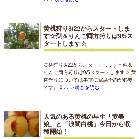
黄桃狩り8/22からスタートしま
す☆梨＆りんご両方狩りは9/5ス
タートします☆
黄桃狩り8/22からスタートします☆梨＆
りんご両方狩りは9/5スタートします☆ 黄
桃狩りについては事前に電話予約が必要
です。 0 …
＞続きを読む
人気のある黄桃の早生「黄美
娘」と「浅間白桃」今日から収
穫開始！