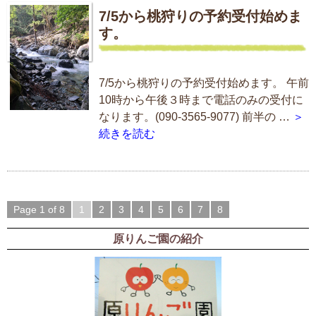
7/5から桃狩りの予約受付始めま
す。
7/5から桃狩りの予約受付始めます。 午前
10時から午後３時まで電話のみの受付に
なります。(090-3565-9077) 前半の …
＞
続きを読む
Page 1 of 8
1
2
3
4
5
6
7
8
原りんご園の紹介