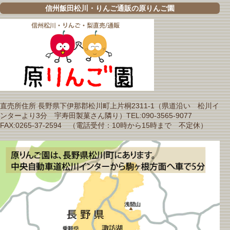
信州飯田松川・りんご通販の原りんご園
直売所住所 長野県下伊那郡松川町上片桐2311-1（県道沿い 松川イ
ンターより3分 宇寿田製菓さん隣り）TEL:090-3565-9077
FAX:0265-37-2594 （電話受付：10時から15時まで 不定休）