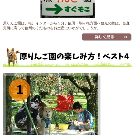
原りんご園は、松川インターから５分。飯田・駒ヶ根方面へ観光の際は、当直
売所に寄って信州のくだものをお土産にいかがでしょうか。