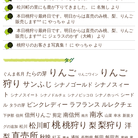
松川町の里にも鹿が下りてきました。
に
名無し
より
稿
本日桃狩り最終日です。明日からは直売のみ桃、梨、りんご
販売します^^
に
やっちゃ
より
本日桃狩り最終日です。明日からは直売のみ桃、梨、りんご
販売します^^
に
ジェラスのかず（大崎）
より
桃狩りのお客さま写真集！
に
やっちゃ
より
タグ
りんご
りんご
たらの芽
ぐんま名月
りんごワイン
狩り
サンふじ
シナノスィー
シナノゴールド
ト
シード
シナノスイート
シナノホッペ
シナノドルチェ
シナノピッコロ
ラフランス
ルレクチェ
ピンクレディー
ル
タラの芽
南水
南信州
信州りんご
剪定
下伊那
山菜
信州
南月
幸水
新規タ
桃
桃狩り
梨狩り
梨
松川町
洋
松川
グの追加
直売所
梨
秋映
紅玉
通販
飯田
飯田市
長野県
黄
豊水
黄桃