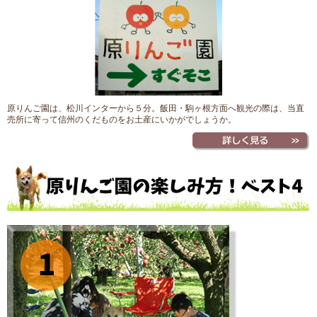
原りんご園は、松川インターから５分。飯田・駒ヶ根方面へ観光の際は、当直
売所に寄って信州のくだものをお土産にいかがでしょうか。