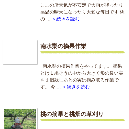
ここの所天気が不安定で大雨が降ったり
高温の晴天になったり大変な毎日です 桃
の …
＞続きを読む
南水梨の摘果作業
南水梨の摘果作業をやってます。 摘果
とは１果そうの中から大きく形の良い実
を１個残しあとの実は摘み取る作業で
す。 今 …
＞続きを読む
桃の摘果と桃畑の草刈り