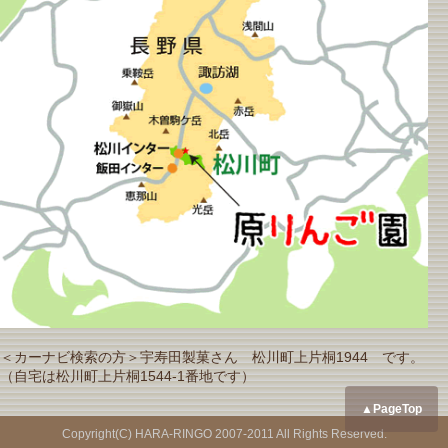
＜カーナビ検索の方＞宇寿田製菓さん 松川町上片桐1944 です。
（自宅は松川町上片桐1544-1番地です）
▲PageTop
Copyright(C) HARA-RINGO 2007-2011 All Rights Reserved.