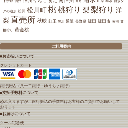
南信州
信州りんご
剪定
下伊那
山菜
信州
南月
幸水
新規タ
桃
桃狩り
梨狩り
梨
松川町
洋
松川
グの追加
直売所
梨
秋映
紅玉
通販
飯田
飯田市
長野県
黄
豊水
黄桃
黄金桃
桃狩り
ご利用案内
■お支払いについて
クレジットカード
銀行振込（八十二銀行・ゆうちょ銀行）
■支払手数料について
恐れ入りますが、銀行振込の手数料はお客様のご負担でお願いして
おります
■お届けについて
クール宅急便