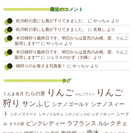
去
最近のコメント
の
松川町の里にも鹿が下りてきました。
に
やっちゃ
より
投
松川町の里にも鹿が下りてきました。
に
名無し
より
稿
本日桃狩り最終日です。明日からは直売のみ桃、梨、りんご
販売します^^
に
やっちゃ
より
本日桃狩り最終日です。明日からは直売のみ桃、梨、りんご
販売します^^
に
ジェラスのかず（大崎）
より
桃狩りのお客さま写真集！
に
やっちゃ
より
タグ
りんご
りんご
たらの芽
ぐんま名月
りんごワイン
狩り
サンふじ
シナノスィー
シナノゴールド
ト
シード
シナノスイート
シナノホッペ
シナノドルチェ
シナノピッコロ
ラフランス
ルレクチェ
ピンクレディー
ル
タラの芽
南水