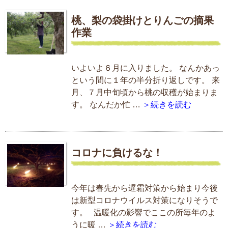
桃、梨の袋掛けとりんごの摘果
作業
いよいよ６月に入りました。 なんかあっ
という間に１年の半分折り返しです。 来
月、７月中旬頃から桃の収穫が始まりま
す。 なんだか忙 …
＞続きを読む
コロナに負けるな！
今年は春先から遅霜対策から始まり今後
は新型コロナウイルス対策になりそうで
す。 温暖化の影響でここの所毎年のよ
うに暖 …
＞続きを読む