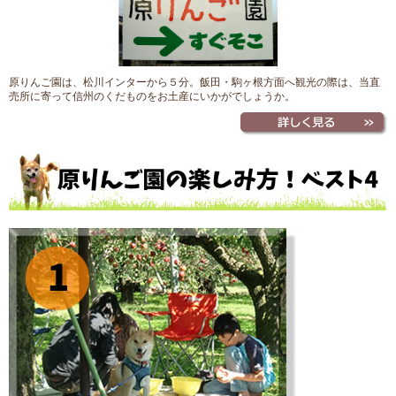
原りんご園は、松川インターから５分。飯田・駒ヶ根方面へ観光の際は、当直
売所に寄って信州のくだものをお土産にいかがでしょうか。