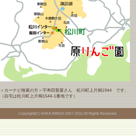
＜カーナビ検索の方＞宇寿田製菓さん 松川町上片桐1944 です。
（自宅は松川町上片桐1544-1番地です）
Copyright(C) HARA-RINGO 2007-2011 All Rights Reserved.