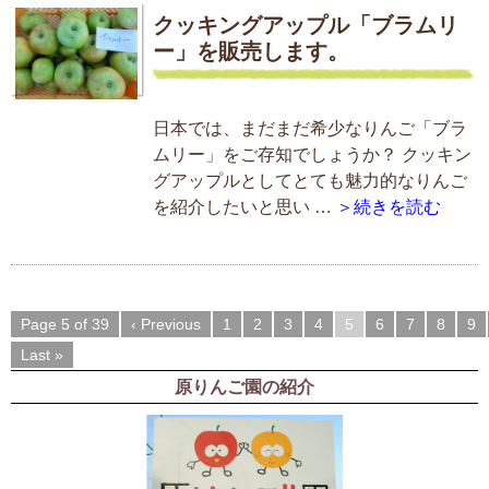
クッキングアップル「ブラムリ
ー」を販売します。
日本では、まだまだ希少なりんご「ブラ
ムリー」をご存知でしょうか？ クッキン
グアップルとしてとても魅力的なりんご
を紹介したいと思い …
＞続きを読む
Page 5 of 39
‹ Previous
1
2
3
4
5
6
7
8
9
Last »
原りんご園の紹介