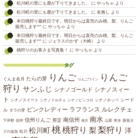
松川町の里にも鹿が下りてきました。
に
やっちゃ
より
投
松川町の里にも鹿が下りてきました。
に
名無し
より
稿
本日桃狩り最終日です。明日からは直売のみ桃、梨、りんご
販売します^^
に
やっちゃ
より
本日桃狩り最終日です。明日からは直売のみ桃、梨、りんご
販売します^^
に
ジェラスのかず（大崎）
より
桃狩りのお客さま写真集！
に
やっちゃ
より
タグ
りんご
りんご
たらの芽
ぐんま名月
りんごワイン
狩り
サンふじ
シナノスィー
シナノゴールド
ト
シード
シナノスイート
シナノホッペ
シナノドルチェ
シナノピッコロ
ラフランス
ルレクチェ
ピンクレディー
ル
タラの芽
南水
南信州
信州りんご
剪定
下伊那
山菜
信州
南月
幸水
新規タ
桃
桃狩り
梨狩り
梨
松川町
洋
松川
グの追加