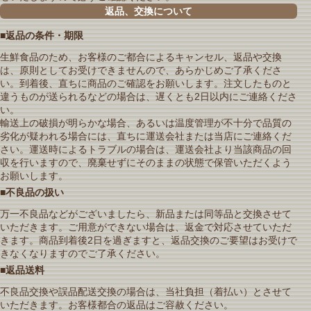
返品、交換について
■返品の条件・期限
生鮮食品のため、お客様のご都合によるキャンセル、返品や交換
は、原則としてお受けできませんので、あらかじめご了承くださ
い。到着後、直ちに商品のご確認をお願いします。注文したものと
違うものが送られるなどの場合は、遅くとも2日以内にご連絡くださ
い。
輸送上の破損が明らかな場合、あるいは温度管理が不十分で品質の
劣化が疑われる場合には、直ちに運送会社または当店にご連絡くだ
さい。運送時によるトラブルの場合は、運送会社より当該商品の回
収を行いますので、廃棄せずにそのままの状態で保管いただくよう
お願いします。
■不良品の扱い
万一不良品などがございましたら、新品または同等品と交換させて
いただきます。ご用意ができない場合は、返金で対応させていただ
きます。商品到着後2日を過ぎますと、返品交換のご要望はお受けで
きなくなりますのでご了承ください。
■返品送料
不良品交換や誤品配送交換の場合は、当社負担（着払い）とさせて
いただきます。お客様都合の返品はご容赦ください。