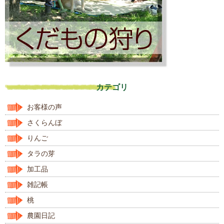
カテゴリ
お客様の声
さくらんぼ
りんご
タラの芽
加工品
雑記帳
桃
農園日記