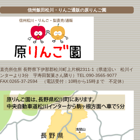
信州飯田松川・りんご通販の原りんご園
直売所住所 長野県下伊那郡松川町上片桐2311-1（県道沿い 松川イ
ンターより3分 宇寿田製菓さん隣り）TEL:090-3565-9077
FAX:0265-37-2594 （電話受付：10時から15時まで 不定休）