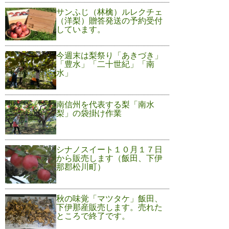
サンふじ（林檎）ルレクチェ
（洋梨）贈答発送の予約受付
しています。
今週末は梨祭り「あきづき」
「豊水」「二十世紀」「南
水」
南信州を代表する梨「南水
梨」の袋掛け作業
シナノスイート１０月１７日
から販売します（飯田、下伊
那郡松川町）
秋の味覚「マツタケ」飯田、
下伊那産販売します。売れた
ところで終了です。