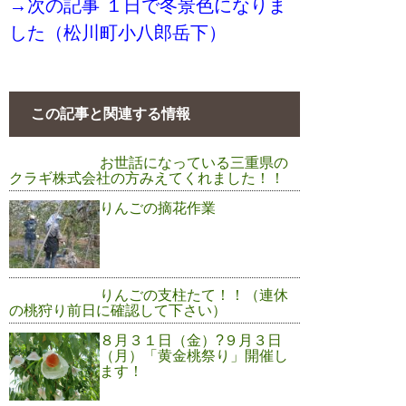
→次の記事 １日で冬景色になりま
した（松川町小八郎岳下）
この記事と関連する情報
お世話になっている三重県の
クラギ株式会社の方みえてくれました！！
りんごの摘花作業
りんごの支柱たて！！（連休
の桃狩り前日に確認して下さい）
８月３１日（金）?９月３日
（月）「黄金桃祭り」開催し
ます！