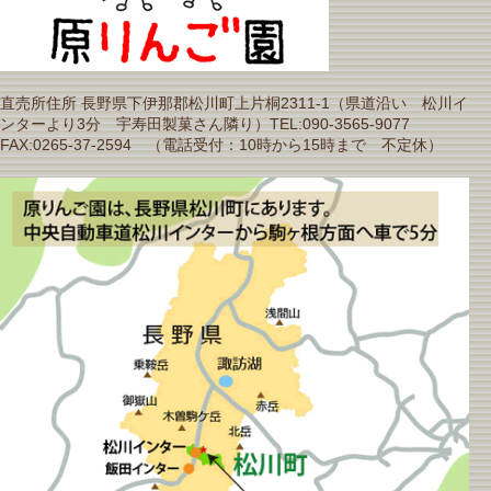
直売所住所 長野県下伊那郡松川町上片桐2311-1（県道沿い 松川イ
ンターより3分 宇寿田製菓さん隣り）TEL:090-3565-9077
FAX:0265-37-2594 （電話受付：10時から15時まで 不定休）