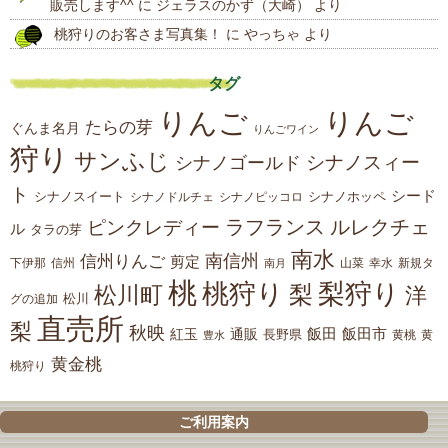
販売します^^
に
ジェラスのかず（大崎）
より
桃狩りのお客さま写真集！
に
やっちゃ
より
タグ
りんご
りんご
たらの芽
ぐんま名月
りんごワイン
狩り
サンふじ
シナノスィー
シナノゴールド
ト
シード
シナノスイート
シナノホッペ
シナノドルチェ
シナノピッコロ
ラフランス
ルレクチェ
ピンクレディー
ル
タラの芽
南水
南信州
信州りんご
剪定
下伊那
山菜
信州
南月
幸水
新規タ
桃
桃狩り
梨狩り
梨
松川町
洋
松川
グの追加
直売所
梨
秋映
紅玉
通販
飯田
飯田市
長野県
黄
豊水
黄桃
黄金桃
桃狩り
ご利用案内