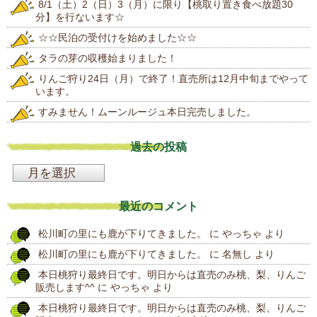
8/1（土）2（日）3（月）に限り【桃取り置き食べ放題30
分】を行ないます☆
☆☆民泊の受付けを始めました☆☆
タラの芽の収穫始まりました！
りんご狩り24日（月）で終了！直売所は12月中旬までやって
います。
すみません！ムーンルージュ本日完売しました。
過去の投稿
過
去
最近のコメント
の
松川町の里にも鹿が下りてきました。
に
やっちゃ
より
投
松川町の里にも鹿が下りてきました。
に
名無し
より
稿
本日桃狩り最終日です。明日からは直売のみ桃、梨、りんご
販売します^^
に
やっちゃ
より
本日桃狩り最終日です。明日からは直売のみ桃、梨、りんご