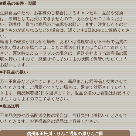
■返品の条件・期限
生鮮食品のため、お客様のご都合によるキャンセル、返品や交換
は、原則としてお受けできませんので、あらかじめご了承くださ
い。到着後、直ちに商品のご確認をお願いします。注文したものと
違うものが送られるなどの場合は、遅くとも2日以内にご連絡くださ
い。
輸送上の破損が明らかな場合、あるいは温度管理が不十分で品質の
劣化が疑われる場合には、直ちに運送会社または当店にご連絡くだ
さい。運送時によるトラブルの場合は、運送会社より当該商品の回
収を行いますので、廃棄せずにそのままの状態で保管いただくよう
お願いします。
■不良品の扱い
万一不良品などがございましたら、新品または同等品と交換させて
いただきます。ご用意ができない場合は、返金で対応させていただ
きます。商品到着後2日を過ぎますと、返品交換のご要望はお受けで
きなくなりますのでご了承ください。
■返品送料
不良品交換や誤品配送交換の場合は、当社負担（着払い）とさせて
いただきます。お客様都合の返品はご容赦ください。
信州飯田松川・りんご通販の原りんご園