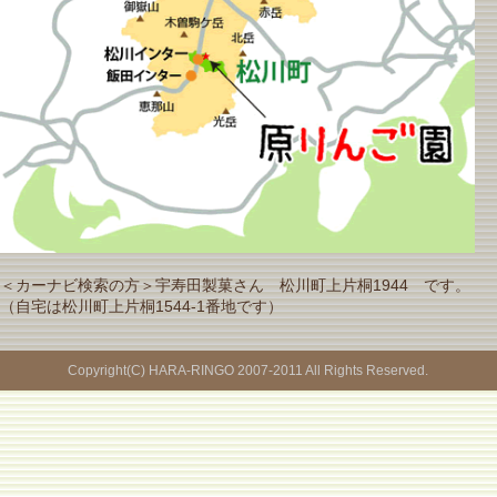
＜カーナビ検索の方＞宇寿田製菓さん 松川町上片桐1944 です。
（自宅は松川町上片桐1544-1番地です）
Copyright(C) HARA-RINGO 2007-2011 All Rights Reserved.