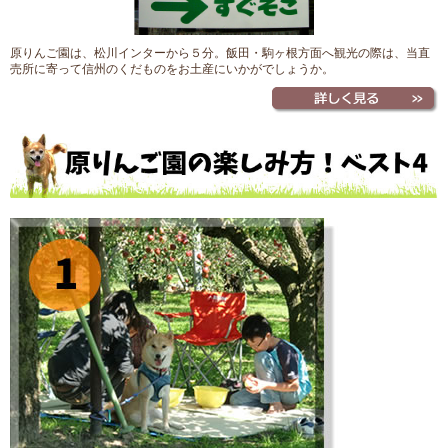
原りんご園は、松川インターから５分。飯田・駒ヶ根方面へ観光の際は、当直
売所に寄って信州のくだものをお土産にいかがでしょうか。