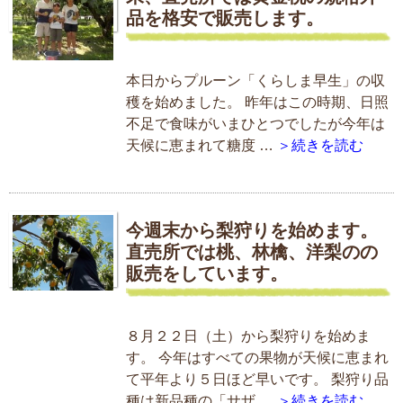
品を格安で販売します。
本日からプルーン「くらしま早生」の収
穫を始めました。 昨年はこの時期、日照
不足で食味がいまひとつでしたが今年は
天候に恵まれて糖度 …
＞続きを読む
今週末から梨狩りを始めます。
直売所では桃、林檎、洋梨のの
販売をしています。
８月２２日（土）から梨狩りを始めま
す。 今年はすべての果物が天候に恵まれ
て平年より５日ほど早いです。 梨狩り品
種は新品種の「サザ …
＞続きを読む