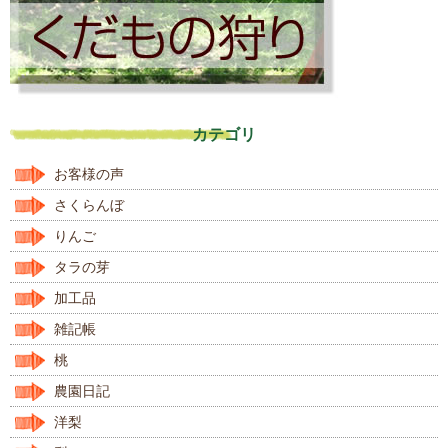
カテゴリ
お客様の声
さくらんぼ
りんご
タラの芽
加工品
雑記帳
桃
農園日記
洋梨