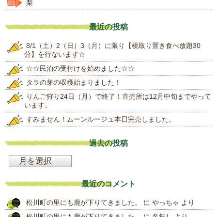
梨
最近の投稿
8/1（土）2（日）3（月）に限り【桃取り置き食べ放題30
分】を行ないます☆
☆☆民泊の受付けを始めました☆☆
タラの芽の収穫始まりました！
りんご狩り24日（月）で終了！直売所は12月中旬までやって
います。
すみません！ムーンルージュ本日完売しました。
過去の投稿
過
去
最近のコメント
の
松川町の里にも鹿が下りてきました。
に
やっちゃ
より
投
松川町の里にも鹿が下りてきました。
に
名無し
より