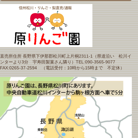
直売所住所 長野県下伊那郡松川町上片桐2311-1（県道沿い 松川イ
ンターより3分 宇寿田製菓さん隣り）TEL:090-3565-9077
FAX:0265-37-2594 （電話受付：10時から15時まで 不定休）