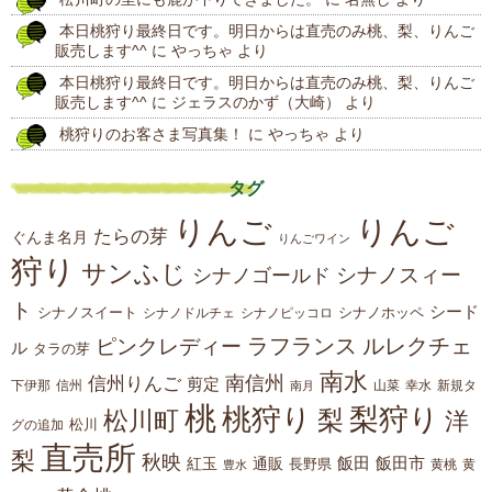
稿
本日桃狩り最終日です。明日からは直売のみ桃、梨、りんご
販売します^^
に
やっちゃ
より
本日桃狩り最終日です。明日からは直売のみ桃、梨、りんご
販売します^^
に
ジェラスのかず（大崎）
より
桃狩りのお客さま写真集！
に
やっちゃ
より
タグ
りんご
りんご
たらの芽
ぐんま名月
りんごワイン
狩り
サンふじ
シナノスィー
シナノゴールド
ト
シード
シナノスイート
シナノホッペ
シナノドルチェ
シナノピッコロ
ラフランス
ルレクチェ
ピンクレディー
ル
タラの芽
南水
南信州
信州りんご
剪定
下伊那
山菜
信州
南月
幸水
新規タ
桃
桃狩り
梨狩り
梨
松川町
洋
松川
グの追加
直売所
梨
秋映
紅玉
通販
飯田
飯田市
長野県
黄
豊水
黄桃