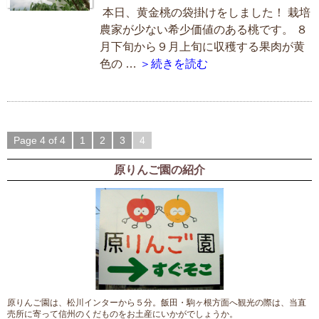
本日、黄金桃の袋掛けをしました！ 栽培
農家が少ない希少価値のある桃です。 ８
月下旬から９月上旬に収穫する果肉が黄
色の …
＞続きを読む
Page 4 of 4
1
2
3
4
原りんご園の紹介
原りんご園は、松川インターから５分。飯田・駒ヶ根方面へ観光の際は、当直
売所に寄って信州のくだものをお土産にいかがでしょうか。