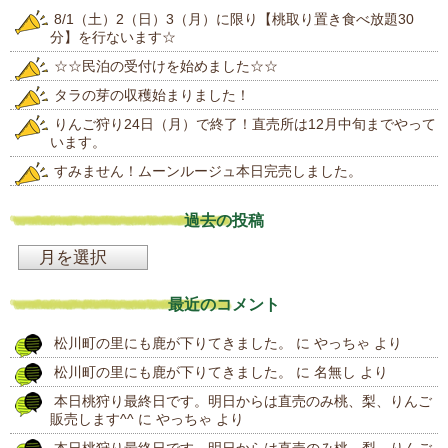
8/1（土）2（日）3（月）に限り【桃取り置き食べ放題30
分】を行ないます☆
☆☆民泊の受付けを始めました☆☆
タラの芽の収穫始まりました！
りんご狩り24日（月）で終了！直売所は12月中旬までやって
います。
すみません！ムーンルージュ本日完売しました。
過去の投稿
過
去
最近のコメント
の
松川町の里にも鹿が下りてきました。
に
やっちゃ
より
投
松川町の里にも鹿が下りてきました。
に
名無し
より
稿
本日桃狩り最終日です。明日からは直売のみ桃、梨、りんご
販売します^^
に
やっちゃ
より
本日桃狩り最終日です。明日からは直売のみ桃、梨、りんご