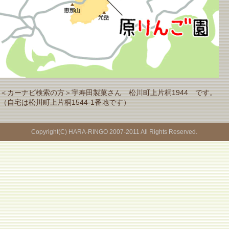
＜カーナビ検索の方＞宇寿田製菓さん 松川町上片桐1944 です。
（自宅は松川町上片桐1544-1番地です）
Copyright(C) HARA-RINGO 2007-2011 All Rights Reserved.