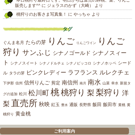
販売します^^
に
ジェラスのかず（大崎）
より
桃狩りのお客さま写真集！
に
やっちゃ
より
タグ
りんご
りんご
たらの芽
ぐんま名月
りんごワイン
狩り
サンふじ
シナノスィー
シナノゴールド
ト
シード
シナノスイート
シナノホッペ
シナノドルチェ
シナノピッコロ
ラフランス
ルレクチェ
ピンクレディー
ル
タラの芽
南水
南信州
信州りんご
剪定
下伊那
山菜
信州
南月
幸水
新規タ
桃
桃狩り
梨狩り
梨
松川町
洋
松川
グの追加
直売所
梨
秋映
紅玉
通販
飯田
飯田市
長野県
黄
豊水
黄桃
黄金桃
桃狩り
ご利用案内