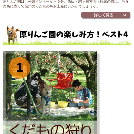
原りんご園は、松川インターから５分。飯田・駒ヶ根方面へ観光の際は、当直
売所に寄って信州のくだものをお土産にいかがでしょうか。