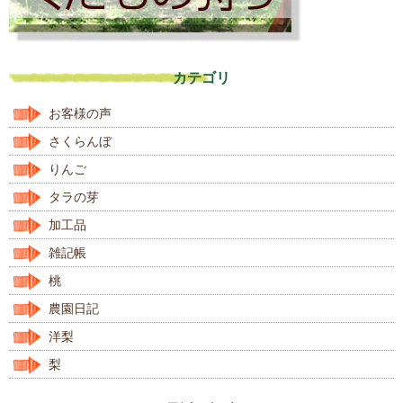
カテゴリ
お客様の声
さくらんぼ
りんご
タラの芽
加工品
雑記帳
桃
農園日記
洋梨
梨