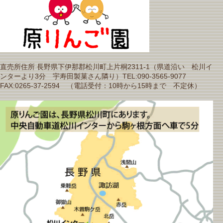
直売所住所 長野県下伊那郡松川町上片桐2311-1（県道沿い 松川イ
ンターより3分 宇寿田製菓さん隣り）TEL:090-3565-9077
FAX:0265-37-2594 （電話受付：10時から15時まで 不定休）