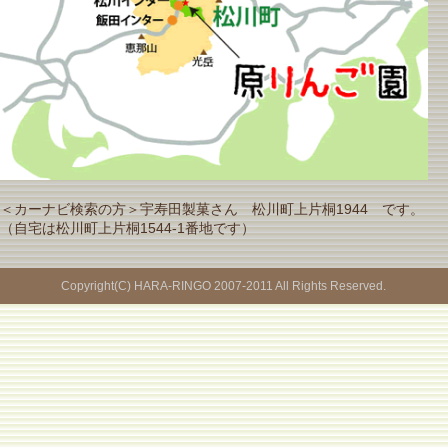
＜カーナビ検索の方＞宇寿田製菓さん 松川町上片桐1944 です。
（自宅は松川町上片桐1544-1番地です）
Copyright(C) HARA-RINGO 2007-2011 All Rights Reserved.