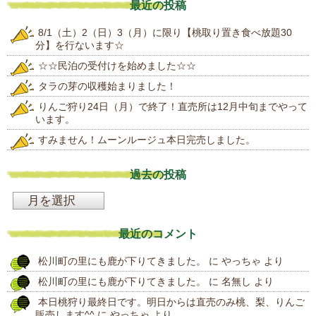
最近の投稿
8/1（土）2（日）3（月）に限り【桃取り置き食べ放題30
分】を行ないます☆
☆☆民泊の受付けを始めました☆☆
タラの芽の収穫始まりました！
りんご狩り24日（月）で終了！直売所は12月中旬までやって
います。
すみません！ムーンルージュ本日完売しました。
過去の投稿
過
去
最近のコメント
の
松川町の里にも鹿が下りてきました。
に
やっちゃ
より
投
松川町の里にも鹿が下りてきました。
に
名無し
より
稿
本日桃狩り最終日です。明日からは直売のみ桃、梨、りんご
販売します^^
に
やっちゃ
より