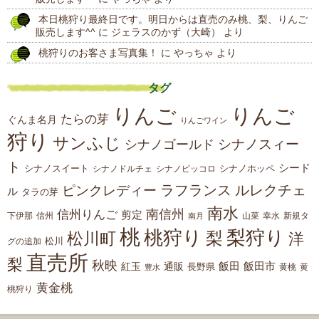
本日桃狩り最終日です。明日からは直売のみ桃、梨、りんご
販売します^^
に
ジェラスのかず（大崎）
より
桃狩りのお客さま写真集！
に
やっちゃ
より
タグ
りんご
りんご
たらの芽
ぐんま名月
りんごワイン
狩り
サンふじ
シナノスィー
シナノゴールド
ト
シード
シナノスイート
シナノホッペ
シナノドルチェ
シナノピッコロ
ラフランス
ルレクチェ
ピンクレディー
ル
タラの芽
南水
南信州
信州りんご
剪定
下伊那
山菜
信州
南月
幸水
新規タ
桃
桃狩り
梨狩り
梨
松川町
洋
松川
グの追加
直売所
梨
秋映
紅玉
通販
飯田
飯田市
長野県
黄
豊水
黄桃
黄金桃
桃狩り