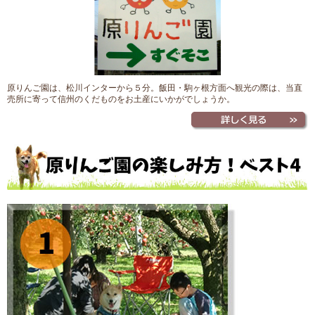
原りんご園は、松川インターから５分。飯田・駒ヶ根方面へ観光の際は、当直
売所に寄って信州のくだものをお土産にいかがでしょうか。