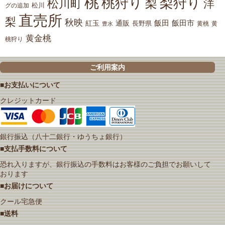
桃
桃狩り
梨狩り
梨
松川町
洋
松川
グの追加
直売所
梨
秋映
紅玉
通販
飯田
飯田市
長野県
黄
豊水
黄桃
黄金桃
桃狩り
ご利用案内
■お支払いについて
クレジットカード
銀行振込（八十二銀行・ゆうちょ銀行）
■支払手数料について
恐れ入りますが、銀行振込の手数料はお客様のご負担でお願いして
おります
■お届けについて
クール宅急便
■送料