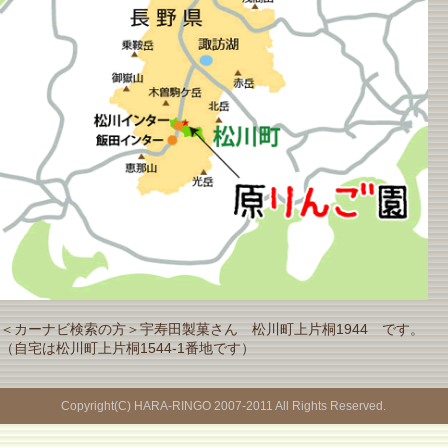
＜カーナビ検索の方＞宇寿田製菓さん 松川町上片桐1944 です。
（自宅は松川町上片桐1544-1番地です）
Copyright(C) HARA-RINGO 2007-2011 All Rights Reserved.