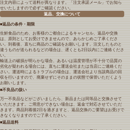
注文内容によって送料が異なります。「注文承諾メール」でお知ら
せいたしますので必ずご確認ください。
返品、交換について
■返品の条件・期限
生鮮食品のため、お客様のご都合によるキャンセル、返品や交換
は、原則としてお受けできませんので、あらかじめご了承くださ
い。到着後、直ちに商品のご確認をお願いします。注文したものと
違うものが送られるなどの場合は、遅くとも2日以内にご連絡くださ
い。
輸送上の破損が明らかな場合、あるいは温度管理が不十分で品質の
劣化が疑われる場合には、直ちに運送会社または当店にご連絡くだ
さい。運送時によるトラブルの場合は、運送会社より当該商品の回
収を行いますので、廃棄せずにそのままの状態で保管いただくよう
お願いします。
■不良品の扱い
万一不良品などがございましたら、新品または同等品と交換させて
いただきます。ご用意ができない場合は、返金で対応させていただ
きます。商品到着後2日を過ぎますと、返品交換のご要望はお受けで
きなくなりますのでご了承ください。
■返品送料