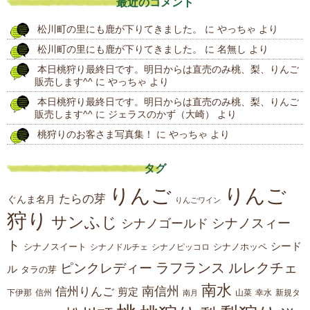
最近のコメント
の
松川町の里にも鹿が下りてきました。
に
やっちゃ
より
投
松川町の里にも鹿が下りてきました。
に
名無し
より
稿
本日桃狩り最終日です。明日からは直売のみ桃、梨、りんご
販売します^^
に
やっちゃ
より
本日桃狩り最終日です。明日からは直売のみ桃、梨、りんご
販売します^^
に
ジェラスのかず（大崎）
より
桃狩りのお客さま写真集！
に
やっちゃ
より
タグ
りんご
りんご
たらの芽
ぐんま名月
りんごワイン
狩り
サンふじ
シナノスィー
シナノゴールド
ト
シード
シナノスイート
シナノホッペ
シナノドルチェ
シナノピッコロ
ラフランス
ルレクチェ
ピンクレディー
ル
タラの芽
南水
南信州
信州りんご
剪定
下伊那
山菜
信州
南月
幸水
新規タ