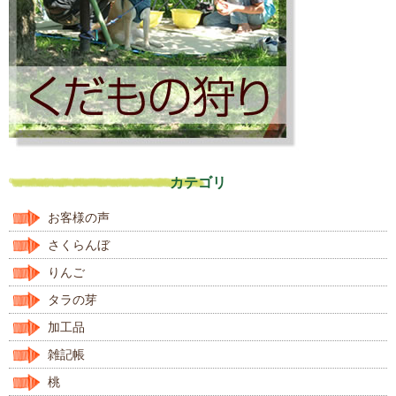
カテゴリ
お客様の声
さくらんぼ
りんご
タラの芽
加工品
雑記帳
桃