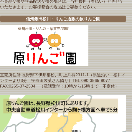
不良品交換や誤品配送交換の場合は、当社負担（着払い）とさせて
いただきます。お客様都合の返品はご容赦ください。
信州飯田松川・りんご通販の原りんご園
直売所住所 長野県下伊那郡松川町上片桐2311-1（県道沿い 松川イ
ンターより3分 宇寿田製菓さん隣り）TEL:090-3565-9077
FAX:0265-37-2594 （電話受付：10時から15時まで 不定休）