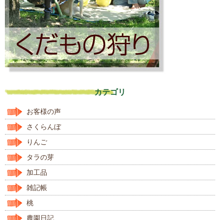
カテゴリ
お客様の声
さくらんぼ
りんご
タラの芽
加工品
雑記帳
桃
農園日記