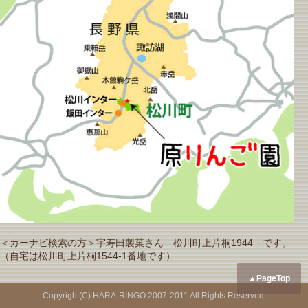
＜カーナビ検索の方＞宇寿田製菓さん 松川町上片桐1944 です。
（自宅は松川町上片桐1544-1番地です）
▲PageTop
Copyright(C) HARA-RINGO 2007-2011 All Rights Reserved.