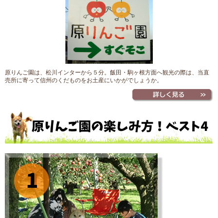
原りんご園は、松川インターから５分。飯田・駒ヶ根方面へ観光の際は、当直
売所に寄って信州のくだものをお土産にいかがでしょうか。