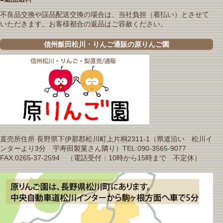
不良品交換や誤品配送交換の場合は、当社負担（着払い）とさせて
いただきます。お客様都合の返品はご容赦ください。
信州飯田松川・りんご通販の原りんご園
直売所住所 長野県下伊那郡松川町上片桐2311-1（県道沿い 松川イ
ンターより3分 宇寿田製菓さん隣り）TEL:090-3565-9077
FAX:0265-37-2594 （電話受付：10時から15時まで 不定休）