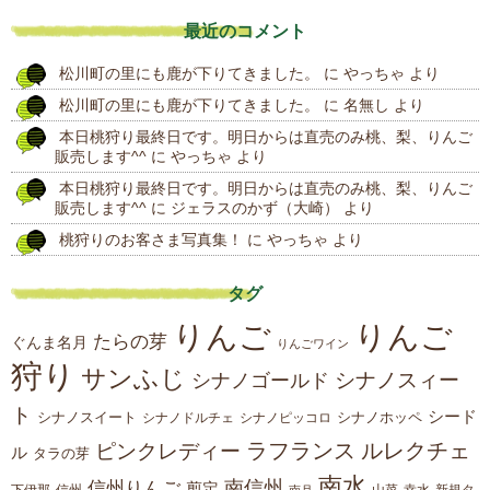
去
最近のコメント
の
松川町の里にも鹿が下りてきました。
に
やっちゃ
より
投
松川町の里にも鹿が下りてきました。
に
名無し
より
稿
本日桃狩り最終日です。明日からは直売のみ桃、梨、りんご
販売します^^
に
やっちゃ
より
本日桃狩り最終日です。明日からは直売のみ桃、梨、りんご
販売します^^
に
ジェラスのかず（大崎）
より
桃狩りのお客さま写真集！
に
やっちゃ
より
タグ
りんご
りんご
たらの芽
ぐんま名月
りんごワイン
狩り
サンふじ
シナノスィー
シナノゴールド
ト
シード
シナノスイート
シナノホッペ
シナノドルチェ
シナノピッコロ
ラフランス
ルレクチェ
ピンクレディー
ル
タラの芽
南水
南信州
信州りんご
剪定
下伊那
山菜
信州
南月
幸水
新規タ