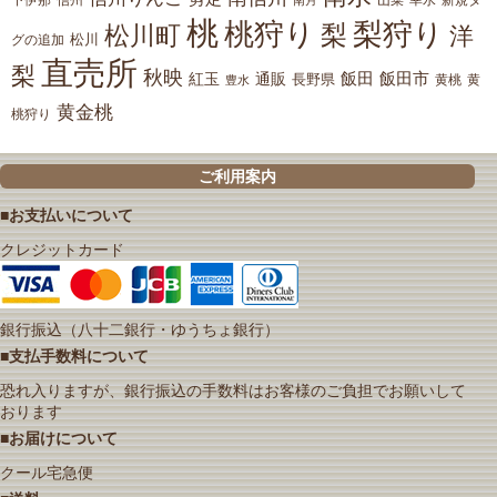
桃
桃狩り
梨狩り
梨
松川町
洋
松川
グの追加
直売所
梨
秋映
紅玉
通販
飯田
飯田市
長野県
黄
豊水
黄桃
黄金桃
桃狩り
ご利用案内
■お支払いについて
クレジットカード
銀行振込（八十二銀行・ゆうちょ銀行）
■支払手数料について
恐れ入りますが、銀行振込の手数料はお客様のご負担でお願いして
おります
■お届けについて
クール宅急便