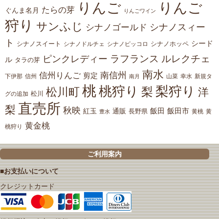
りんご
りんご
たらの芽
ぐんま名月
りんごワイン
狩り
サンふじ
シナノスィー
シナノゴールド
ト
シード
シナノスイート
シナノホッペ
シナノドルチェ
シナノピッコロ
ラフランス
ルレクチェ
ピンクレディー
ル
タラの芽
南水
南信州
信州りんご
剪定
下伊那
山菜
信州
南月
幸水
新規タ
桃
桃狩り
梨狩り
梨
松川町
洋
松川
グの追加
直売所
梨
秋映
紅玉
通販
飯田
飯田市
長野県
黄
豊水
黄桃
黄金桃
桃狩り
ご利用案内
■お支払いについて
クレジットカード