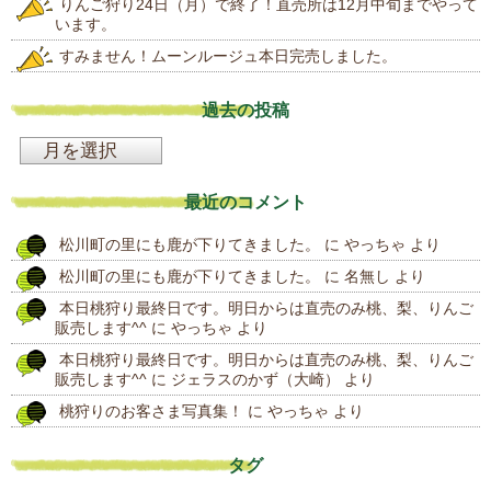
りんご狩り24日（月）で終了！直売所は12月中旬までやって
います。
すみません！ムーンルージュ本日完売しました。
過去の投稿
過
去
最近のコメント
の
松川町の里にも鹿が下りてきました。
に
やっちゃ
より
投
松川町の里にも鹿が下りてきました。
に
名無し
より
稿
本日桃狩り最終日です。明日からは直売のみ桃、梨、りんご
販売します^^
に
やっちゃ
より
本日桃狩り最終日です。明日からは直売のみ桃、梨、りんご
販売します^^
に
ジェラスのかず（大崎）
より
桃狩りのお客さま写真集！
に
やっちゃ
より
タグ