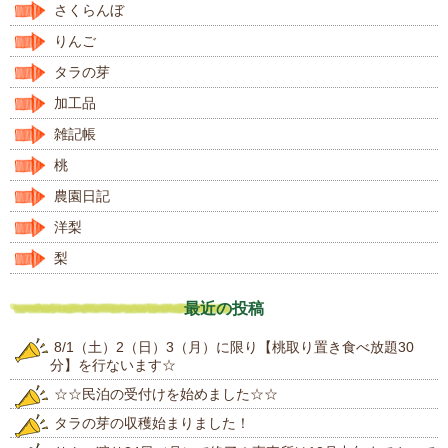
さくらんぼ
りんご
タラの芽
加工品
雑記帳
桃
農園日記
洋梨
梨
最近の投稿
8/1（土）2（日）3（月）に限り【桃取り置き食べ放題30
分】を行ないます☆
☆☆民泊の受付けを始めました☆☆
タラの芽の収穫始まりました！