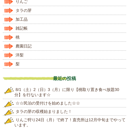
りんご
タラの芽
加工品
雑記帳
桃
農園日記
洋梨
梨
最近の投稿
8/1（土）2（日）3（月）に限り【桃取り置き食べ放題30
分】を行ないます☆
☆☆民泊の受付けを始めました☆☆
タラの芽の収穫始まりました！
りんご狩り24日（月）で終了！直売所は12月中旬までやって
います。