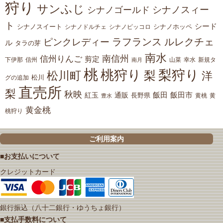
狩り
サンふじ
シナノスィー
シナノゴールド
ト
シード
シナノスイート
シナノホッペ
シナノドルチェ
シナノピッコロ
ラフランス
ルレクチェ
ピンクレディー
ル
タラの芽
南水
南信州
信州りんご
剪定
下伊那
山菜
信州
南月
幸水
新規タ
桃
桃狩り
梨狩り
梨
松川町
洋
松川
グの追加
直売所
梨
秋映
紅玉
通販
飯田
飯田市
長野県
黄
豊水
黄桃
黄金桃
桃狩り
ご利用案内
■お支払いについて
クレジットカード
銀行振込（八十二銀行・ゆうちょ銀行）
■支払手数料について