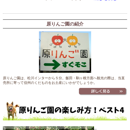
原りんご園の紹介
原りんご園は、松川インターから５分。飯田・駒ヶ根方面へ観光の際は、当直
売所に寄って信州のくだものをお土産にいかがでしょうか。