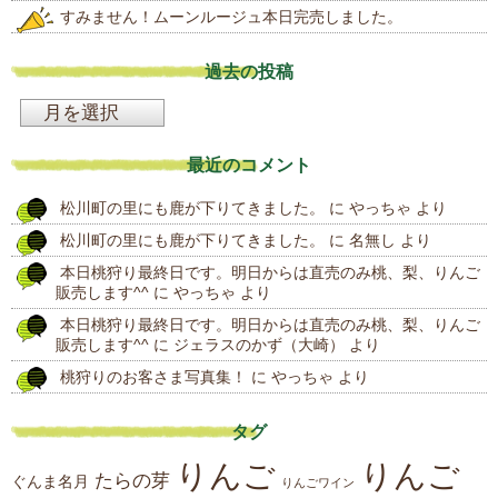
すみません！ムーンルージュ本日完売しました。
過去の投稿
過
去
最近のコメント
の
松川町の里にも鹿が下りてきました。
に
やっちゃ
より
投
松川町の里にも鹿が下りてきました。
に
名無し
より
稿
本日桃狩り最終日です。明日からは直売のみ桃、梨、りんご
販売します^^
に
やっちゃ
より
本日桃狩り最終日です。明日からは直売のみ桃、梨、りんご
販売します^^
に
ジェラスのかず（大崎）
より
桃狩りのお客さま写真集！
に
やっちゃ
より
タグ
りんご
りんご
たらの芽
ぐんま名月
りんごワイン