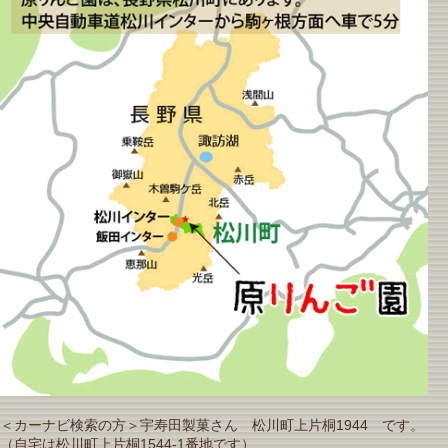
＜カーナビ検索の方＞宇寿田製菓さん 松川町上片桐1944 です。
（自宅は松川町上片桐1544-1番地です）