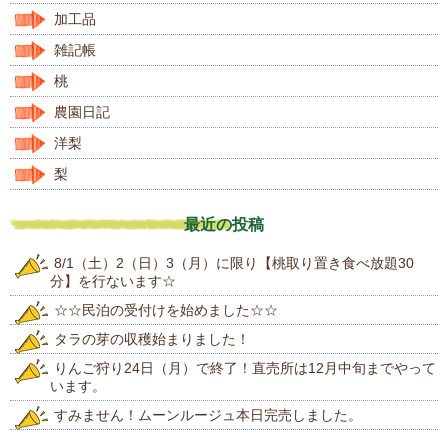
加工品
雑記帳
桃
農園日記
洋梨
梨
最近の投稿
8/1（土）2（日）3（月）に限り【桃取り置き食べ放題30
分】を行ないます☆
☆☆民泊の受付けを始めました☆☆
タラの芽の収穫始まりました！
りんご狩り24日（月）で終了！直売所は12月中旬までやって
います。
すみません！ムーンルージュ本日完売しました。