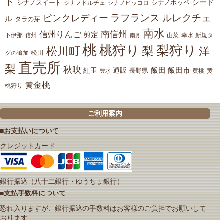
ト
シード
シナノスイート
シナノホッペ
シナノドルチェ
シナノピッコロ
ラフランス
ルレクチェ
ピンクレディー
ル
タラの芽
南水
南信州
信州りんご
剪定
下伊那
山菜
信州
南月
幸水
新規タ
桃
桃狩り
梨狩り
梨
松川町
洋
松川
グの追加
直売所
梨
秋映
紅玉
通販
飯田
飯田市
長野県
黄
豊水
黄桃
黄金桃
桃狩り
ご利用案内
■お支払いについて
クレジットカード
銀行振込（八十二銀行・ゆうちょ銀行）
■支払手数料について
恐れ入りますが、銀行振込の手数料はお客様のご負担でお願いして
おります