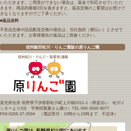
いただきます。ご用意ができない場合は、返金で対応させていただ
きます。商品到着後2日を過ぎますと、返品交換のご要望はお受けで
きなくなりますのでご了承ください。
■返品送料
不良品交換や誤品配送交換の場合は、当社負担（着払い）とさせて
いただきます。お客様都合の返品はご容赦ください。
信州飯田松川・りんご通販の原りんご園
直売所住所 長野県下伊那郡松川町上片桐2311-1（県道沿い 松川イ
ンターより3分 宇寿田製菓さん隣り）TEL:090-3565-9077
FAX:0265-37-2594 （電話受付：10時から15時まで 不定休）