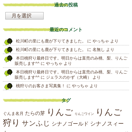
過去の投稿
過
去
最近のコメント
の
松川町の里にも鹿が下りてきました。
に
やっちゃ
より
投
松川町の里にも鹿が下りてきました。
に
名無し
より
稿
本日桃狩り最終日です。明日からは直売のみ桃、梨、りんご
販売します^^
に
やっちゃ
より
本日桃狩り最終日です。明日からは直売のみ桃、梨、りんご
販売します^^
に
ジェラスのかず（大崎）
より
桃狩りのお客さま写真集！
に
やっちゃ
より
タグ
りんご
りんご
たらの芽
ぐんま名月
りんごワイン
狩り
サンふじ
シナノスィー
シナノゴールド