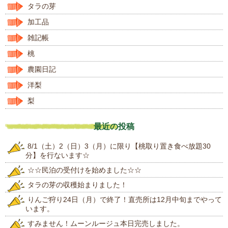
タラの芽
加工品
雑記帳
桃
農園日記
洋梨
梨
最近の投稿
8/1（土）2（日）3（月）に限り【桃取り置き食べ放題30
分】を行ないます☆
☆☆民泊の受付けを始めました☆☆
タラの芽の収穫始まりました！
りんご狩り24日（月）で終了！直売所は12月中旬までやって
います。
すみません！ムーンルージュ本日完売しました。