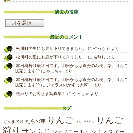
過去の投稿
過
去
最近のコメント
の
松川町の里にも鹿が下りてきました。
に
やっちゃ
より
投
松川町の里にも鹿が下りてきました。
に
名無し
より
稿
本日桃狩り最終日です。明日からは直売のみ桃、梨、りんご
販売します^^
に
やっちゃ
より
本日桃狩り最終日です。明日からは直売のみ桃、梨、りんご
販売します^^
に
ジェラスのかず（大崎）
より
桃狩りのお客さま写真集！
に
やっちゃ
より
タグ
りんご
りんご
たらの芽
ぐんま名月
りんごワイン
狩り
サンふじ
シナノスィー
シナノゴールド