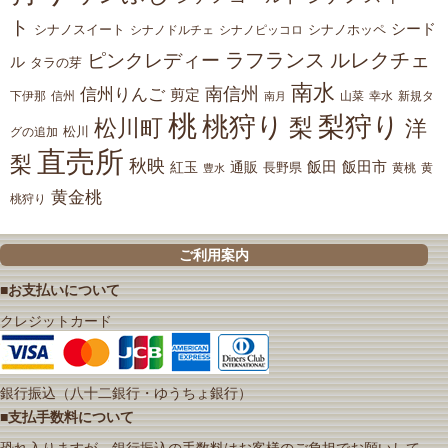
ト
シード
シナノスイート
シナノホッペ
シナノドルチェ
シナノピッコロ
ラフランス
ルレクチェ
ピンクレディー
ル
タラの芽
南水
南信州
信州りんご
剪定
下伊那
山菜
信州
南月
幸水
新規タ
桃
桃狩り
梨狩り
梨
松川町
洋
松川
グの追加
直売所
梨
秋映
紅玉
通販
飯田
飯田市
長野県
黄
豊水
黄桃
黄金桃
桃狩り
ご利用案内
■お支払いについて
クレジットカード
銀行振込（八十二銀行・ゆうちょ銀行）
■支払手数料について
恐れ入りますが、銀行振込の手数料はお客様のご負担でお願いして