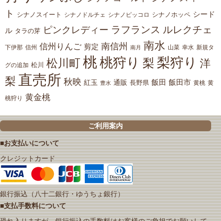
ト
シード
シナノスイート
シナノホッペ
シナノドルチェ
シナノピッコロ
ラフランス
ルレクチェ
ピンクレディー
ル
タラの芽
南水
南信州
信州りんご
剪定
下伊那
山菜
信州
南月
幸水
新規タ
桃
桃狩り
梨狩り
梨
松川町
洋
松川
グの追加
直売所
梨
秋映
紅玉
通販
飯田
飯田市
長野県
黄
豊水
黄桃
黄金桃
桃狩り
ご利用案内
■お支払いについて
クレジットカード
銀行振込（八十二銀行・ゆうちょ銀行）
■支払手数料について
恐れ入りますが、銀行振込の手数料はお客様のご負担でお願いして