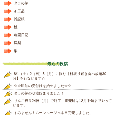
タラの芽
加工品
雑記帳
桃
農園日記
洋梨
梨
最近の投稿
8/1（土）2（日）3（月）に限り【桃取り置き食べ放題30
分】を行ないます☆
☆☆民泊の受付けを始めました☆☆
タラの芽の収穫始まりました！
りんご狩り24日（月）で終了！直売所は12月中旬までやって
います。
すみません！ムーンルージュ本日完売しました。