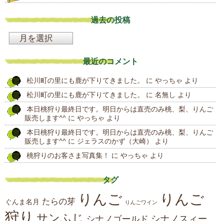
過去の投稿
過
去
最近のコメント
の
松川町の里にも鹿が下りてきました。
に
やっちゃ
より
投
松川町の里にも鹿が下りてきました。
に
名無し
より
稿
本日桃狩り最終日です。明日からは直売のみ桃、梨、りんご
販売します^^
に
やっちゃ
より
本日桃狩り最終日です。明日からは直売のみ桃、梨、りんご
販売します^^
に
ジェラスのかず（大崎）
より
桃狩りのお客さま写真集！
に
やっちゃ
より
タグ
りんご
りんご
たらの芽
ぐんま名月
りんごワイン
狩り
サンふじ
シナノスィー
シナノゴールド