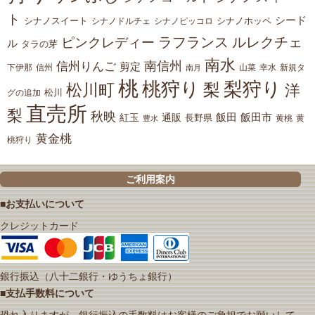
ト
シード
シナノスイート
シナノホッペ
シナノドルチェ
シナノピッコロ
ラフランス
ルレクチェ
ピンクレディー
ル
タラの芽
南水
南信州
信州りんご
剪定
下伊那
山菜
信州
南月
幸水
新規タ
桃
桃狩り
梨狩り
梨
松川町
洋
松川
グの追加
直売所
梨
秋映
紅玉
通販
飯田
飯田市
長野県
黄
豊水
黄桃
黄金桃
桃狩り
ご利用案内
■お支払いについて
クレジットカード
銀行振込（八十二銀行・ゆうちょ銀行）
■支払手数料について
恐れ入りますが、銀行振込の手数料はお客様のご負担でお願いして