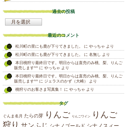
過去の投稿
過
去
最近のコメント
の
松川町の里にも鹿が下りてきました。
に
やっちゃ
より
投
松川町の里にも鹿が下りてきました。
に
名無し
より
稿
本日桃狩り最終日です。明日からは直売のみ桃、梨、りんご
販売します^^
に
やっちゃ
より
本日桃狩り最終日です。明日からは直売のみ桃、梨、りんご
販売します^^
に
ジェラスのかず（大崎）
より
桃狩りのお客さま写真集！
に
やっちゃ
より
タグ
りんご
りんご
たらの芽
ぐんま名月
りんごワイン
狩り
サンふじ
シナノスィー
シナノゴールド