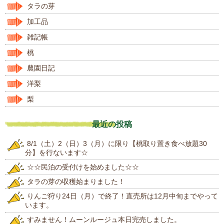
タラの芽
加工品
雑記帳
桃
農園日記
洋梨
梨
最近の投稿
8/1（土）2（日）3（月）に限り【桃取り置き食べ放題30
分】を行ないます☆
☆☆民泊の受付けを始めました☆☆
タラの芽の収穫始まりました！
りんご狩り24日（月）で終了！直売所は12月中旬までやって
います。
すみません！ムーンルージュ本日完売しました。