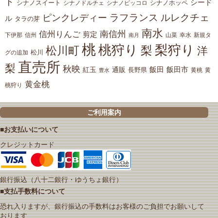
ト
シード
シナノスイート
シナノホッペ
シナノドルチェ
シナノピッコロ
ラフランス
ルレクチェ
ピンクレディー
ル
タラの芽
南水
南信州
信州りんご
剪定
下伊那
山菜
信州
南月
幸水
新規タ
桃
桃狩り
梨狩り
梨
松川町
洋
松川
グの追加
直売所
梨
秋映
紅玉
通販
飯田
飯田市
長野県
黄
豊水
黄桃
黄金桃
桃狩り
ご利用案内
■お支払いについて
クレジットカード
銀行振込（八十二銀行・ゆうちょ銀行）
■支払手数料について
恐れ入りますが、銀行振込の手数料はお客様のご負担でお願いして
おります