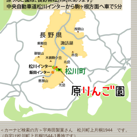
＜カーナビ検索の方＞宇寿田製菓さん 松川町上片桐1944 です。
（自宅は松川町上片桐1544-1番地です）