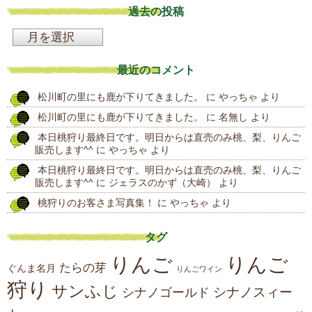
過去の投稿
過
去
最近のコメント
の
松川町の里にも鹿が下りてきました。
に
やっちゃ
より
投
松川町の里にも鹿が下りてきました。
に
名無し
より
稿
本日桃狩り最終日です。明日からは直売のみ桃、梨、りんご
販売します^^
に
やっちゃ
より
本日桃狩り最終日です。明日からは直売のみ桃、梨、りんご
販売します^^
に
ジェラスのかず（大崎）
より
桃狩りのお客さま写真集！
に
やっちゃ
より
タグ
りんご
りんご
たらの芽
ぐんま名月
りんごワイン
狩り
サンふじ
シナノスィー
シナノゴールド