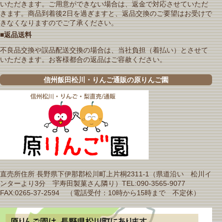
いただきます。ご用意ができない場合は、返金で対応させていただ
きます。商品到着後2日を過ぎますと、返品交換のご要望はお受けで
きなくなりますのでご了承ください。
■返品送料
不良品交換や誤品配送交換の場合は、当社負担（着払い）とさせて
いただきます。お客様都合の返品はご容赦ください。
信州飯田松川・りんご通販の原りんご園
直売所住所 長野県下伊那郡松川町上片桐2311-1（県道沿い 松川イ
ンターより3分 宇寿田製菓さん隣り）TEL:090-3565-9077
FAX:0265-37-2594 （電話受付：10時から15時まで 不定休）