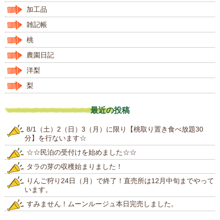
加工品
雑記帳
桃
農園日記
洋梨
梨
最近の投稿
8/1（土）2（日）3（月）に限り【桃取り置き食べ放題30
分】を行ないます☆
☆☆民泊の受付けを始めました☆☆
タラの芽の収穫始まりました！
りんご狩り24日（月）で終了！直売所は12月中旬までやって
います。
すみません！ムーンルージュ本日完売しました。