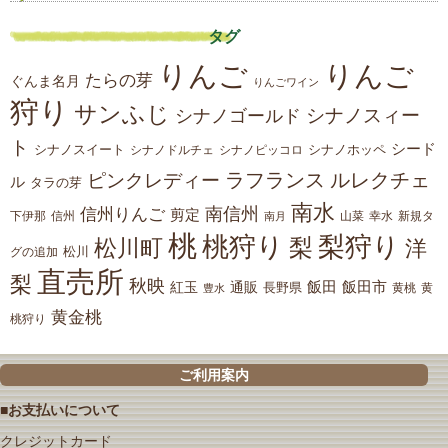
タグ
りんご
りんご
たらの芽
ぐんま名月
りんごワイン
狩り
サンふじ
シナノスィー
シナノゴールド
ト
シード
シナノスイート
シナノホッペ
シナノドルチェ
シナノピッコロ
ラフランス
ルレクチェ
ピンクレディー
ル
タラの芽
南水
南信州
信州りんご
剪定
下伊那
山菜
信州
南月
幸水
新規タ
桃
桃狩り
梨狩り
梨
松川町
洋
松川
グの追加
直売所
梨
秋映
紅玉
通販
飯田
飯田市
長野県
黄
豊水
黄桃
黄金桃
桃狩り
ご利用案内
■お支払いについて
クレジットカード