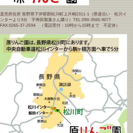
直売所住所 長野県下伊那郡松川町上片桐2311-1（県道沿い 松川イ
ンターより3分 宇寿田製菓さん隣り）TEL:090-3565-9077
FAX:0265-37-2594 （電話受付：10時から15時まで 不定休）