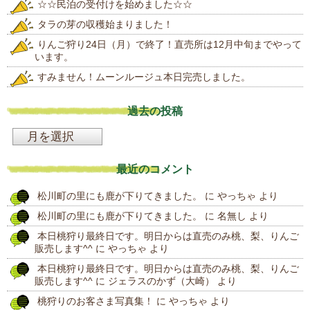
☆☆民泊の受付けを始めました☆☆
タラの芽の収穫始まりました！
りんご狩り24日（月）で終了！直売所は12月中旬までやって
います。
すみません！ムーンルージュ本日完売しました。
過去の投稿
過
去
最近のコメント
の
松川町の里にも鹿が下りてきました。
に
やっちゃ
より
投
松川町の里にも鹿が下りてきました。
に
名無し
より
稿
本日桃狩り最終日です。明日からは直売のみ桃、梨、りんご
販売します^^
に
やっちゃ
より
本日桃狩り最終日です。明日からは直売のみ桃、梨、りんご
販売します^^
に
ジェラスのかず（大崎）
より
桃狩りのお客さま写真集！
に
やっちゃ
より