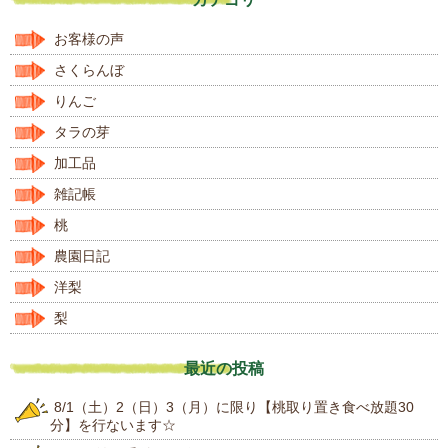
お客様の声
さくらんぼ
りんご
タラの芽
加工品
雑記帳
桃
農園日記
洋梨
梨
最近の投稿
8/1（土）2（日）3（月）に限り【桃取り置き食べ放題30
分】を行ないます☆