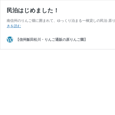
民泊はじめました！
南信州のりんご畑に囲まれて、ゆっくり泊まる一棟貸しの民泊 原
民
きを読む
泊
は
【信州飯田松川・りんご通販の原りんご園】
じ
め
ま
し
た！